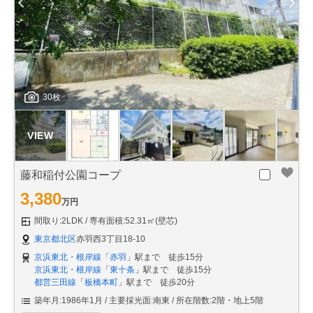
30枚
藤和稲付公園コープ
3,380
万円
間取り:2LDK
専有面積:52.31㎡(壁芯)
東京都北区
赤羽西3丁目18-10
京浜東北・根岸線
「
赤羽
」駅まで 徒歩15分
京浜東北・根岸線
「
東十条
」駅まで 徒歩15分
都営三田線
「
板橋本町
」駅まで 徒歩20分
築年月:1986年1月
主要採光面:南東
所在階数:2階・地上5階