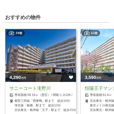
おすすめの物件
39枚
42枚
4,290
3,590
万円
万円
サニーコート滝野川
恒陽王子マン
56.16㎡（壁芯）
2LDK
61.6
都営三田線「西巣鴨」駅まで 徒歩10分
京浜東北・根岸線
埼京線「板橋」駅まで 徒歩13分
東京メトロ南北線
京浜東北・根岸線「王子」駅まで 徒歩15分
京浜東北・根岸線