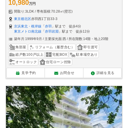
10,980
万円
間取り:3LDK
専有面積:70.28㎡(壁芯)
東京都北区
赤羽西1丁目33-3
京浜東北・根岸線
「
赤羽
」駅まで 徒歩4分
東京メトロ南北線
「
赤羽岩淵
」駅まで 徒歩12分
築年月:1999年9月
主要採光面:西
所在階数:14階・地上20階
角部屋
リフォーム（履歴含む）
即引渡可
総戸数100戸以上
宅配BOX
駐車場空あり
オートロック
住宅ローン控除
見学予約
お問合せ
詳細を見る