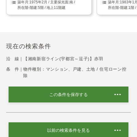
1975年2月
南
1983年1
5階 / 地上11階建
1階 
現在の検索条件
沿 線｜
【湘南新宿ライン(宇都宮～逗子)】赤羽
条 件｜
物件種別：マンション、戸建、土地 / 住宅ローン控
除
この条件を保存する
以前の検索条件を見る