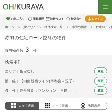
お気に入り
閲覧履歴
比較リスト
検索条件
ログイン
ホーム
買いたい
物件検索一覧
赤羽の物件
住宅ローン
赤羽の住宅ローン控除の物件
3
該当物件数
件
検索条件
エリア｜指定なし
変更
沿 線｜【湘南新宿ライン(宇都宮～逗子)】赤羽
変更
条 件｜物件種別：マンション、戸建、土地 / 住宅ローン控除
変更
大きく表示
小さく表示
地図表示