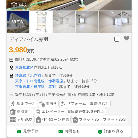
44枚
ディアハイム赤羽
3,980
万円
間取り:3LDK
専有面積:62.26㎡(壁芯)
東京都北区
赤羽北1丁目18-1
埼京線
「
北赤羽
」駅まで 徒歩6分
東京メトロ南北線
「
赤羽岩淵
」駅まで 徒歩12分
京浜東北・根岸線
「
赤羽
」駅まで 徒歩19分
築年月:1987年2月
主要採光面:南
所在階数:1階・地上12階
駅まで平坦
南向き
リフォーム（履歴含む）
即引渡可
エレベーター
総戸数100戸以上
宅配BOX
住宅ローン控除
フラット35・フラット35S
見学予約
お問合せ
詳細を見る