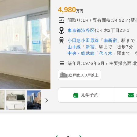
4,980
万円
間取り:1R
専有面積:34.92㎡(壁
東京都渋谷区
代々木2丁目23-1
小田急小田原線
「
南新宿
」駅まで
山手線
「
新宿
」駅まで 徒歩7分
中央・総武線
「
代々木
」駅まで 
築年月:1976年5月
主要採光面:
総戸数100戸以上
見学予約