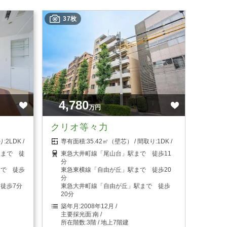
37枚
4,780
万円
クリオ等々力
2LDK
35.42㎡（壁芯）
1DK
駅まで 徒
東急大井町線「尾山台」駅まで 徒歩11
分
まで 徒歩
東急東横線「自由が丘」駅まで 徒歩20
分
徒歩7分
東急大井町線「自由が丘」駅まで 徒歩
20分
2008年12月
南
3階 / 地上7階建