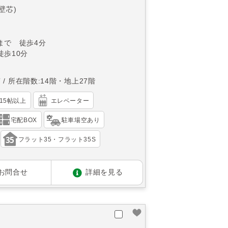
(壁芯)
まで 徒歩4分
徒歩10分
南
所在階数:14階・地上27階
K15帖以上
エレベーター
宅配BOX
駐車場空あり
フラット35・フラット35S
お問合せ
詳細を見る