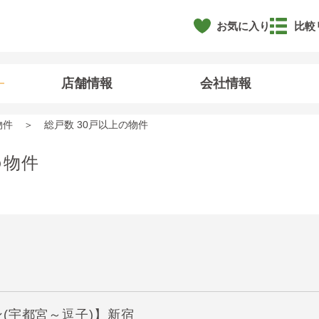
お気に入り
比較
店舗情報
会社情報
物件
総戸数 30戸以上の物件
の物件
(宇都宮～逗子)】新宿