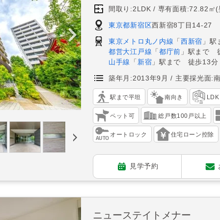
間取り:2LDK
専有面積:72.82㎡
東京都新宿区
西新宿8丁目14-27
東京メトロ丸ノ内線
「
西新宿
」駅
都営大江戸線
「
都庁前
」駅まで 
山手線
「
新宿
」駅まで 徒歩13分
築年月:2013年9月
主要採光面:
駅まで平坦
南向き
LD
ペット可
総戸数100戸以上
オートロック
住宅ローン控除
見学予約
ニューステイトメナー