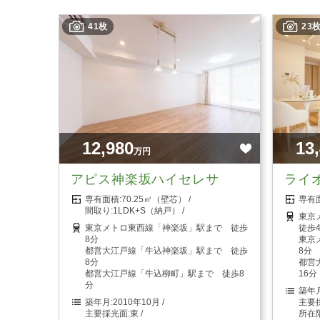
41枚
23
12,980
13
万円
アピス神楽坂ハイセレサ
ライ
70.25㎡（壁芯）
1LDK+S（納戸）
東京
東京メトロ東西線「神楽坂」駅まで 徒歩
徒歩
8分
東京
都営大江戸線「牛込神楽坂」駅まで 徒歩
8分
8分
都営
都営大江戸線「牛込柳町」駅まで 徒歩8
16分
分
2010年10月
東