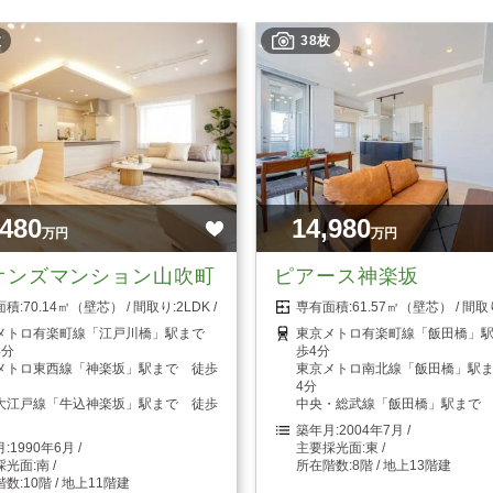
枚
38枚
,480
14,980
万円
万円
オンズマンション山吹町
ピアース神楽坂
70.14㎡（壁芯）
2LDK
61.57㎡（壁芯）
メトロ有楽町線「江戸川橋」駅まで
東京メトロ有楽町線「飯田橋」
4分
歩4分
メトロ東西線「神楽坂」駅まで 徒歩
東京メトロ南北線「飯田橋」駅
4分
大江戸線「牛込神楽坂」駅まで 徒歩
中央・総武線「飯田橋」駅まで 
2004年7月
1990年6月
東
南
8階 / 地上13階建
10階 / 地上11階建