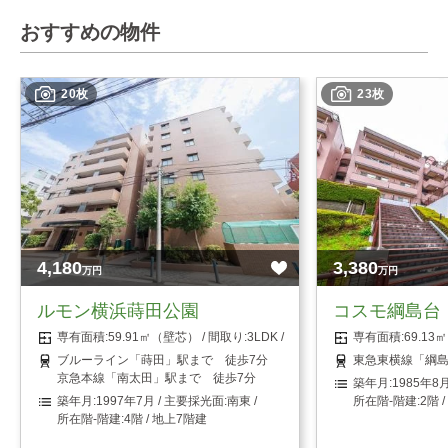
おすすめの物件
20枚
23枚
4,180
3,380
万円
万円
ルモン横浜蒔田公園
コスモ綱島台
59.91㎡（壁芯）
3LDK
69.1
ブルーライン「蒔田」駅まで 徒歩7分
東急東横線「綱島
京急本線「南太田」駅まで 徒歩7分
1985年8
1997年7月
南東
2階 
4階 / 地上7階建