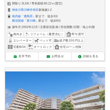
間取り:3LDK
専有面積:80.22㎡(壁芯)
神奈川県川崎市幸区
新塚越1-2
南武線
「
鹿島田
」駅まで 徒歩3分
横須賀線
「
新川崎
」駅まで 徒歩8分
築年月:2002年12月
主要採光面:南
所在階数:32階・地上41階
南向き
リフォーム（履歴含む）
即引渡可
エレベーター
ペット可
総戸数100戸以上
宅配BOX
オートロック
住宅ローン控除
見学予約
お問合せ
詳細を見る