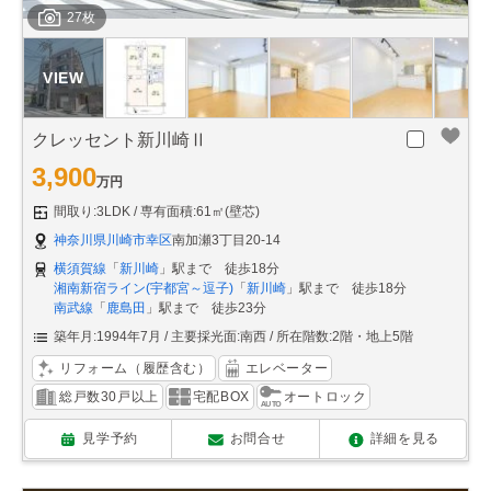
27枚
クレッセント新川崎Ⅱ
3,900
万円
間取り:3LDK
専有面積:61㎡(壁芯)
神奈川県川崎市幸区
南加瀬3丁目20-14
横須賀線
「
新川崎
」駅まで 徒歩18分
湘南新宿ライン(宇都宮～逗子)
「
新川崎
」駅まで 徒歩18分
南武線
「
鹿島田
」駅まで 徒歩23分
築年月:1994年7月
主要採光面:南西
所在階数:2階・地上5階
リフォーム（履歴含む）
エレベーター
総戸数30戸以上
宅配BOX
オートロック
見学予約
お問合せ
詳細を見る