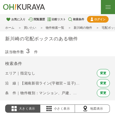
お気に入り
閲覧履歴
比較リスト
検索条件
ログイン
ホーム
買いたい
物件検索一覧
新川崎の物件
宅配ボッ
新川崎の宅配ボックスのある物件
3
該当物件数
件
検索条件
エリア｜指定なし
変更
沿 線｜【湘南新宿ライン(宇都宮～逗子)】新川崎
変更
条 件｜物件種別：マンション、戸建、土地 / 宅配ボックス
変更
大きく表示
小さく表示
地図表示