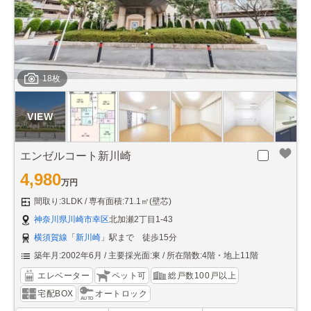
18枚
エンゼルコート新川崎
4,980
万円
間取り:3LDK
専有面積:71.1㎡(壁芯)
神奈川県川崎市幸区
北加瀬2丁目1-43
横須賀線
「
新川崎
」駅まで 徒歩15分
築年月:2002年6月
主要採光面:東
所在階数:4階・地上11階
エレベーター
ペット可
総戸数100戸以上
宅配BOX
オートロック