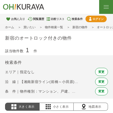
お気に入り
閲覧履歴
比較リスト
検索条件
ログイン
ホーム
買いたい
物件検索一覧
新宿の物件
オートロッ
新宿のオートロック付きの物件
1
該当物件数
件
検索条件
エリア｜指定なし
変更
沿 線｜【湘南新宿ライン(前橋～小田原)】新宿
変更
条 件｜物件種別：マンション、戸建、土地 / オートロック
変更
大きく表示
小さく表示
地図表示