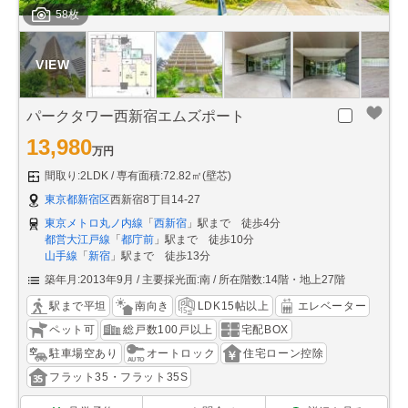
58枚
パークタワー西新宿エムズポート
13,980
万円
間取り:2LDK
専有面積:72.82㎡(壁芯)
東京都新宿区
西新宿8丁目14-27
東京メトロ丸ノ内線
「
西新宿
」駅まで 徒歩4分
都営大江戸線
「
都庁前
」駅まで 徒歩10分
山手線
「
新宿
」駅まで 徒歩13分
築年月:2013年9月
主要採光面:南
所在階数:14階・地上27階
駅まで平坦
南向き
LDK15帖以上
エレベーター
ペット可
総戸数100戸以上
宅配BOX
駐車場空あり
オートロック
住宅ローン控除
フラット35・フラット35S