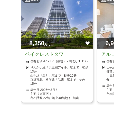
8,350
6,
万円
ベイクレストタワー
アル
47.91㎡（壁芯）
1LDK
りんかい線「天王洲アイル」駅まで 徒歩
山手
13分
都営
山手線「品川」駅まで 徒歩15分
小田
京浜東北・根岸線「品川」駅まで 徒歩
分
15分
2005年8月
西
22階 / 地上40階地下1階建