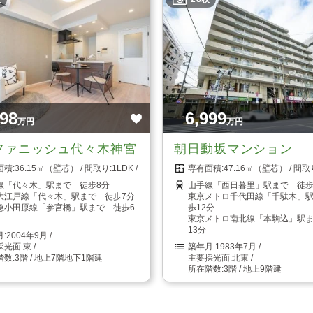
998
6,999
万円
万円
ファニッシュ代々木神宮
朝日動坂マンション
36.15㎡（壁芯）
1LDK
47.16㎡（壁芯）
線「代々木」駅まで 徒歩8分
山手線「西日暮里」駅まで 徒歩
大江戸線「代々木」駅まで 徒歩7分
東京メトロ千代田線「千駄木」
急小田原線「参宮橋」駅まで 徒歩6
歩12分
東京メトロ南北線「本駒込」駅
13分
2004年9月
東
1983年7月
3階 / 地上7階地下1階建
北東
3階 / 地上9階建