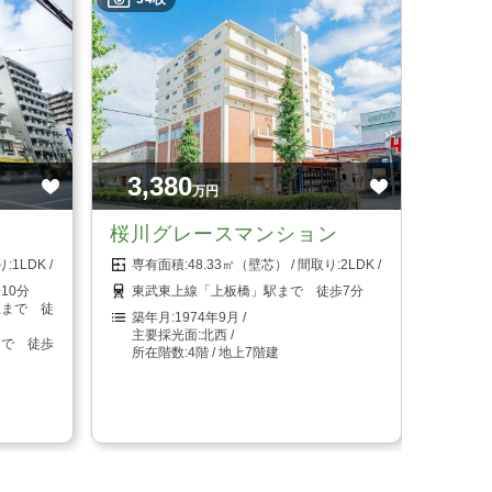
3,380
万円
桜川グレースマンション
1LDK
48.33㎡（壁芯）
2LDK
10分
東武東上線「上板橋」駅まで 徒歩7分
駅まで 徒
1974年9月
北西
まで 徒歩
4階 / 地上7階建