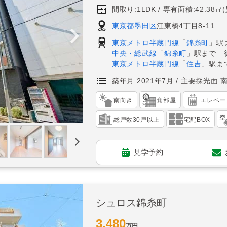
間取り:1LDK
専有面積:42.38㎡
東京都墨田区
江東橋4丁目8-11
東京メトロ半蔵門線
「
錦糸町
」駅
中央・総武線
「
錦糸町
」駅まで 
東京メトロ半蔵門線
「
住吉
」駅ま
築年月:2021年7月
主要採光面:
南向き
角部屋
エレベー
総戸数30戸以上
宅配BOX
見学予約
シュロス錦糸町
3,480
万円