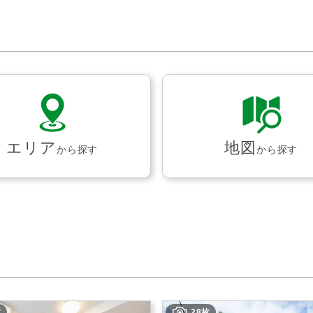
エリア
地図
から探す
から探す
枚
28枚