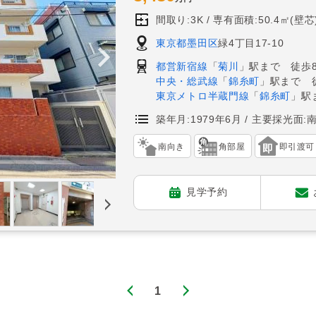
間取り:3K
専有面積:50.4㎡(壁芯
東京都墨田区
緑4丁目17-10
都営新宿線
「
菊川
」駅まで 徒歩
中央・総武線
「
錦糸町
」駅まで 
東京メトロ半蔵門線
「
錦糸町
」駅
築年月:1979年6月
主要採光面:
南向き
角部屋
即引渡可
見学予約
1