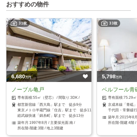
おすすめの物件
31枚
33枚
6,680
5,798
万円
万円
ノーブル亀戸
ベルフール青
55㎡（壁芯）
3DK
75.2
都営新宿線「西大島」駅まで 徒歩9分
京成本線「青砥」
東京メトロ半蔵門線「住吉」駅まで 徒歩11分
千代田・常磐緩行
総武線快速「錦糸町」駅まで 徒歩13分
2015年8
1997年8月
南
4階 
3階 / 地上3階建