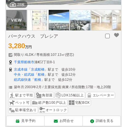
28枚
パークハウス プレシア
3,280
万円
間取り:4LDK
専有面積:107.13㎡(壁芯)
千葉県船橋市
湊町2丁目8-1
京成本線
「
京成船橋
」駅まで 徒歩10分
中央・総武線
「
船橋
」駅まで 徒歩12分
総武線快速
「
船橋
」駅まで 徒歩12分
築年月:2003年2月
主要採光面:南東
所在階数:17階・地上20階
駅まで平坦
角部屋
LDK15帖以上
エレベーター
ペット可
総戸数100戸以上
宅配BOX
駐車場空あり
オートロック
見学予約
お問合せ
詳細を見る