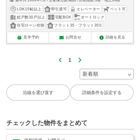
築年月:1999年7月
主要採光面:南西
所在階数:3階・地上14階
LDK15帖以上
即引渡可
エレベーター
ペット可
総戸数30戸以上
宅配BOX
オートロック
住宅ローン控除
フラット35・フラット35S
見学予約
お問合せ
詳細を見る
1
沿線を選び直す
詳細条件を設定する
チェックした物件をまとめて