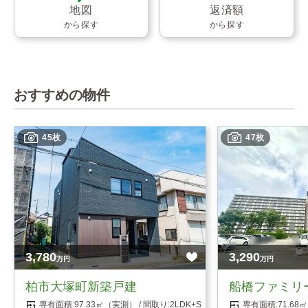
地図
返済額
から探す
から探す
おすすめの物件
45枚
47枚
3,780
3,290
万円
万円
柏市大塚町新築戸建
船橋ファミリ
97.33㎡（実測）
2LDK+S（納戸）
71.6