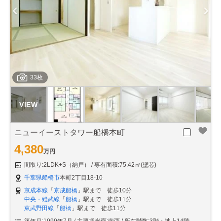
33枚
ニューイーストタワー船橋本町
4,380
万円
間取り:2LDK+S（納戸）
専有面積:75.42㎡(壁芯)
千葉県船橋市
本町2丁目18-10
京成本線
「
京成船橋
」駅まで 徒歩10分
中央・総武線
「
船橋
」駅まで 徒歩11分
東武野田線
「
船橋
」駅まで 徒歩11分