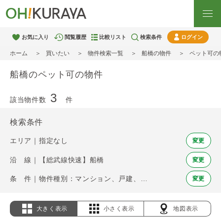
お気に入り
閲覧履歴
比較リスト
検索条件
ログイン
ホーム
買いたい
物件検索一覧
船橋の物件
ペット可の
船橋のペット可の物件
3
該当物件数
件
検索条件
エリア｜指定なし
変更
沿 線｜【総武線快速】船橋
変更
条 件｜物件種別：マンション、戸建、土地 / ペット可
変更
大きく表示
小さく表示
地図表示