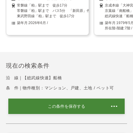
常磐線「柏」駅まで 徒歩17分
京成本線「大神宮
常磐線「柏」駅まで バス5分 「新田原」停まで 徒歩1分
京葉線「南船橋」
東武野田線「柏」駅まで 徒歩17分
総武線快速「船橋
2026年6月
1979年5
7階 
現在の検索条件
沿 線｜
【総武線快速】船橋
条 件｜
物件種別：マンション、戸建、土地 / ペット可
この条件を保存する