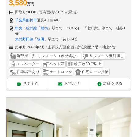
3,580
万円
間取り:3LDK
専有面積:78.75㎡(壁芯)
千葉県船橋市
夏見4丁目40-3
中央・総武線
「
船橋
」駅まで バス6分 「七軒家」停まで 徒歩1
分
東武野田線
「
塚田
」駅まで 徒歩14分
築年月:2003年3月
主要採光面:南西
所在階数:5階・地上6階
角部屋
リフォーム（履歴含む）
リフォーム後引渡し
エレベーター
ペット可
総戸数30戸以上
駐車場空あり
オートロック
住宅ローン控除
見学予約
お問合せ
詳細を見る