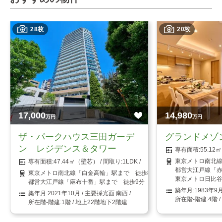
28枚
20枚
17,000
14,980
万円
万円
ザ・パークハウス三田ガーデ
グランドメゾ
ン レジデンス＆タワー
55.1
東京メトロ南北線
47.44㎡（壁芯）
1LDK
都営大江戸線「赤
東京メトロ南北線「白金高輪」駅まで 徒歩8分
東京メトロ日比谷
都営大江戸線「麻布十番」駅まで 徒歩9分
1983年9
2021年10月
南西
4階 
1階 / 地上22階地下2階建