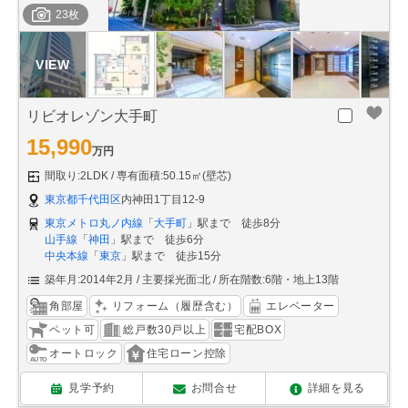
23枚
リビオレゾン大手町
15,990
万円
間取り:2LDK
専有面積:50.15㎡(壁芯)
東京都千代田区
内神田1丁目12-9
東京メトロ丸ノ内線
「
大手町
」駅まで 徒歩8分
山手線
「
神田
」駅まで 徒歩6分
中央本線
「
東京
」駅まで 徒歩15分
築年月:2014年2月
主要採光面:北
所在階数:6階・地上13階
角部屋
リフォーム（履歴含む）
エレベーター
ペット可
総戸数30戸以上
宅配BOX
オートロック
住宅ローン控除
見学予約
お問合せ
詳細を見る