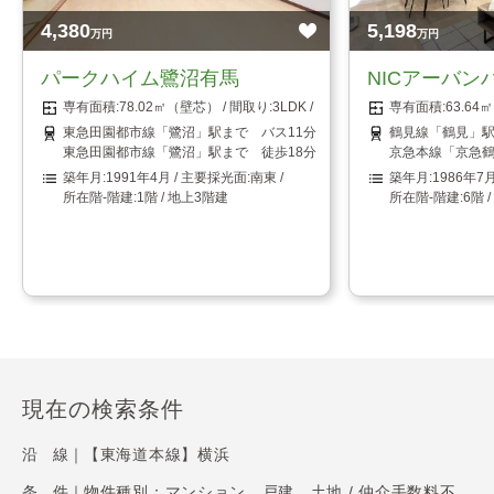
4,380
5,198
万円
万円
パークハイム鷺沼有馬
NICアーバン
78.02㎡（壁芯）
3LDK
63.6
東急田園都市線「鷺沼」駅まで バス11分 「中有馬」停まで 徒歩3
鶴見線「鶴見」駅
東急田園都市線「鷺沼」駅まで 徒歩18分
京急本線「京急鶴
1991年4月
南東
1986年7
1階 / 地上3階建
6階 
現在の検索条件
沿 線｜
【東海道本線】横浜
条 件｜
物件種別：マンション、戸建、土地 / 仲介手数料不