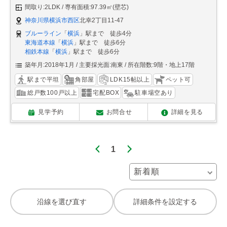
間取り:2LDK
専有面積:97.39㎡(壁芯)
神奈川県横浜市西区
北幸2丁目11-47
ブルーライン
「
横浜
」駅まで 徒歩4分
東海道本線
「
横浜
」駅まで 徒歩6分
相鉄本線
「
横浜
」駅まで 徒歩6分
築年月:2018年1月
主要採光面:南東
所在階数:9階・地上17階
駅まで平坦
角部屋
LDK15帖以上
ペット可
総戸数100戸以上
宅配BOX
駐車場空あり
見学予約
お問合せ
詳細を見る
1
沿線を選び直す
詳細条件を設定する