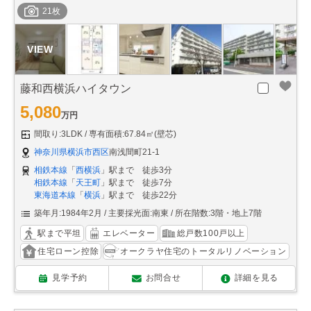
21枚
藤和西横浜ハイタウン
5,080
万円
間取り:3LDK
専有面積:67.84㎡(壁芯)
神奈川県横浜市西区
南浅間町21-1
相鉄本線
「
西横浜
」駅まで 徒歩3分
相鉄本線
「
天王町
」駅まで 徒歩7分
東海道本線
「
横浜
」駅まで 徒歩22分
築年月:1984年2月
主要採光面:南東
所在階数:3階・地上7階
駅まで平坦
エレベーター
総戸数100戸以上
住宅ローン控除
オークラヤ住宅のトータルリノベーション
見学予約
お問合せ
詳細を見る