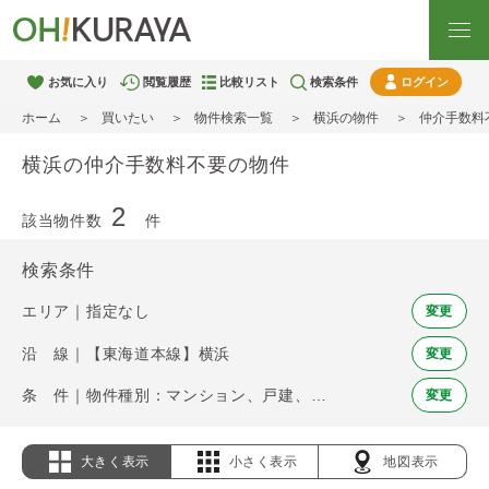
お気に入り
閲覧履歴
比較リスト
検索条件
ログイン
ホーム
買いたい
物件検索一覧
横浜の物件
仲介手数料
横浜の仲介手数料不要の物件
2
該当物件数
件
検索条件
エリア｜指定なし
変更
沿 線｜【東海道本線】横浜
変更
条 件｜物件種別：マンション、戸建、土地 / 仲介手数料不要
変更
大きく表示
小さく表示
地図表示