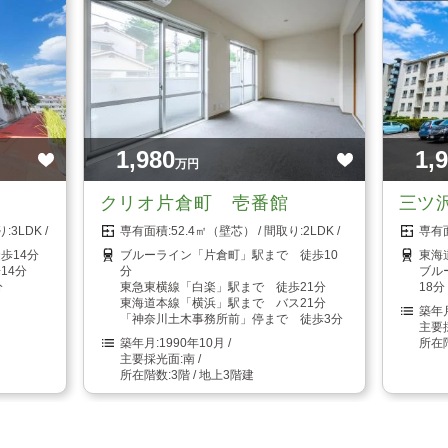
1,980
1,
万円
クリオ片倉町 壱番館
三ツ
3LDK
52.4㎡（壁芯）
2LDK
歩14分
ブルーライン「片倉町」駅まで 徒歩10
東海
14分
分
ブル
分
東急東横線「白楽」駅まで 徒歩21分
18分
東海道本線「横浜」駅まで バス21分
「神奈川土木事務所前」停まで 徒歩3分
1990年10月
南
3階 / 地上3階建