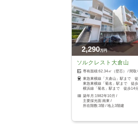
2,290
万円
ソルクレスト大倉山
62.34㎡（壁芯）
東急東横線「大倉山」駅まで 徒
東急東横線「菊名」駅まで 徒歩
横浜線「菊名」駅まで 徒歩14
1982年10月
南東
3階 / 地上3階建