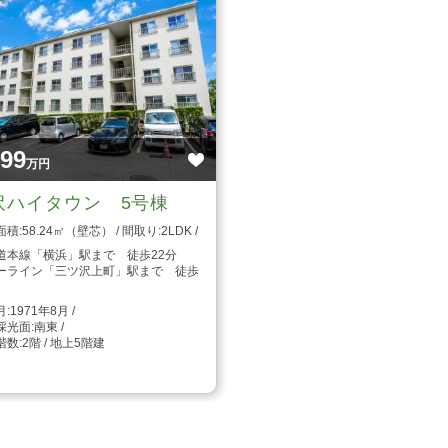
999
万円
沢ハイタウン 5号棟
58.24㎡（壁芯）
2LDK
道本線「横浜」駅まで 徒歩22分
ーライン「三ツ沢上町」駅まで 徒歩
1971年8月
南東
2階 / 地上5階建