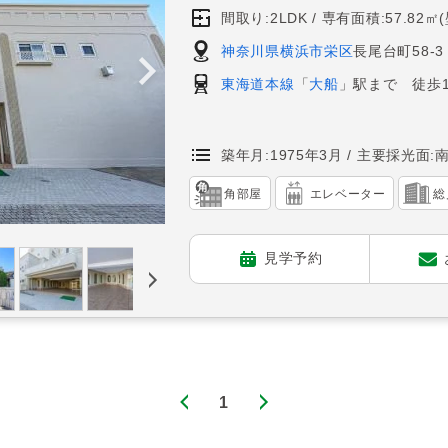
間取り:2LDK
専有面積:57.82㎡
神奈川県横浜市栄区
長尾台町58-3
東海道本線
「
大船
」駅まで 徒歩1
築年月:1975年3月
主要採光面:
角部屋
エレベーター
総
見学予約
1