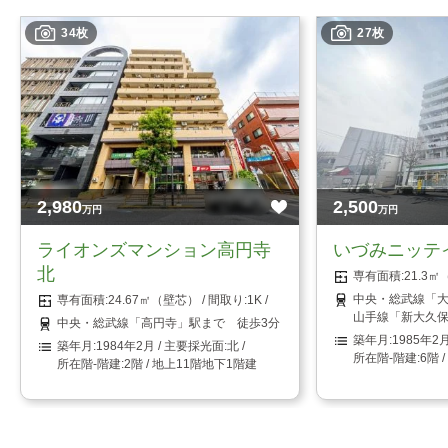
34枚
27枚
2,980
2,500
万円
万円
ライオンズマンション高円寺
いづみニッテ
北
21.3
中央・総武線「大
24.67㎡（壁芯）
1K
山手線「新大久保
中央・総武線「高円寺」駅まで 徒歩3分
1985年2
1984年2月
北
6階 
2階 / 地上11階地下1階建