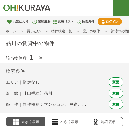
お気に入り
閲覧履歴
比較リスト
検索条件
ログイン
ホーム
買いたい
物件検索一覧
品川の物件
賃貸中の物
品川の賃貸中の物件
1
該当物件数
件
検索条件
エリア｜指定なし
変更
沿 線｜【山手線】品川
変更
条 件｜物件種別：マンション、戸建、土地 / 賃貸中物件
変更
大きく表示
小さく表示
地図表示