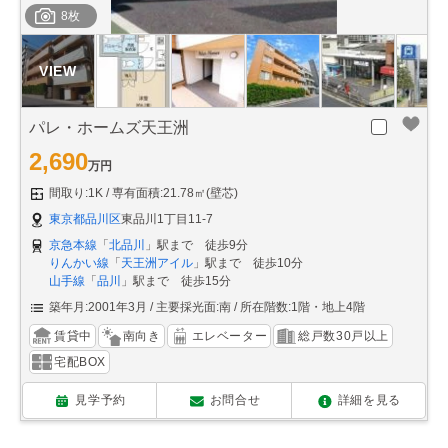
8枚
パレ・ホームズ天王洲
2,690
万円
間取り:1K
専有面積:21.78㎡(壁芯)
東京都品川区
東品川1丁目11-7
京急本線
「
北品川
」駅まで 徒歩9分
りんかい線
「
天王洲アイル
」駅まで 徒歩10分
山手線
「
品川
」駅まで 徒歩15分
築年月:2001年3月
主要採光面:南
所在階数:1階・地上4階
賃貸中
南向き
エレベーター
総戸数30戸以上
宅配BOX
見学予約
お問合せ
詳細を見る