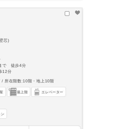
(壁芯)
分
まで 徒歩4分
12分
南
所在階数:10階・地上10階
屋
最上階
エレベーター
ョン