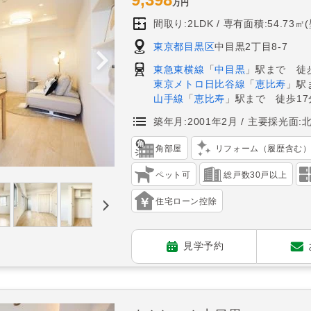
万円
間取り:2LDK
専有面積:54.73㎡
東京都目黒区
中目黒2丁目8-7
東急東横線
「
中目黒
」駅まで 徒歩
東京メトロ日比谷線
「
恵比寿
」駅
山手線
「
恵比寿
」駅まで 徒歩17
築年月:2001年2月
主要採光面:
角部屋
リフォーム（履歴含む
ペット可
総戸数30戸以上
住宅ローン控除
見学予約