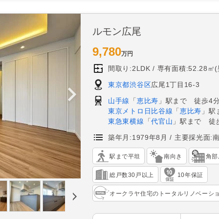
ルモン広尾
9,780
万円
間取り:2LDK
専有面積:52.28㎡
東京都渋谷区
広尾1丁目16-3
山手線
「
恵比寿
」駅まで 徒歩4
東京メトロ日比谷線
「
恵比寿
」駅
東急東横線
「
代官山
」駅まで 徒歩
築年月:1979年8月
主要採光面:
駅まで平坦
南向き
角部
総戸数30戸以上
10年保証
オークラヤ住宅のトータルリノベーシ