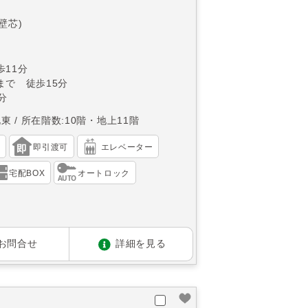
(壁芯)
11分
まで 徒歩15分
分
北東
所在階数:10階・地上11階
）
即引渡可
エレベーター
宅配BOX
オートロック
お問合せ
詳細を見る