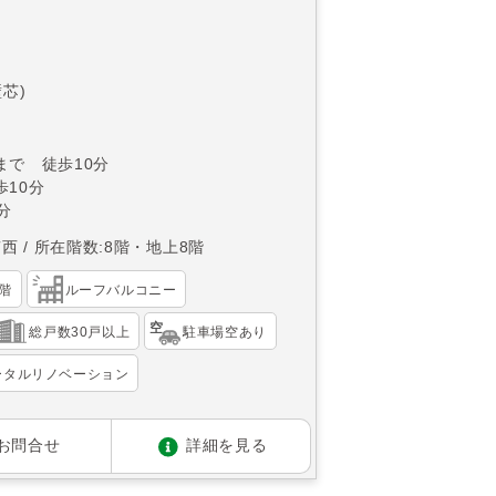
壁芯)
まで 徒歩10分
10分
分
南西
所在階数:8階・地上8階
階
ルーフバルコニー
総戸数30戸以上
駐車場空あり
ータルリノベーション
お問合せ
詳細を見る