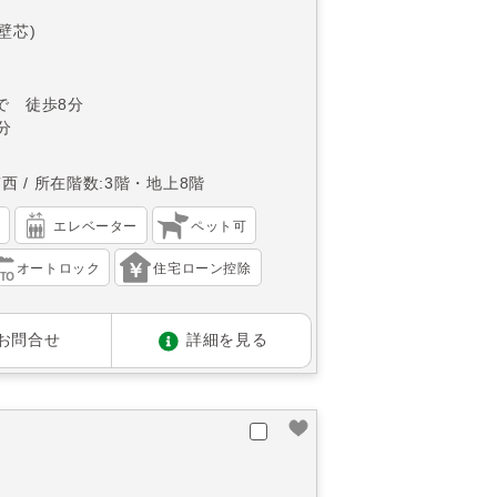
(壁芯)
で 徒歩8分
分
南西
所在階数:3階・地上8階
）
エレベーター
ペット可
オートロック
住宅ローン控除
お問合せ
詳細を見る