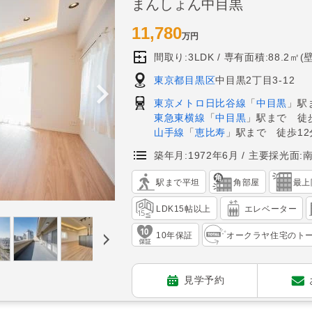
まんしょん中目黒
11,780
万円
間取り:3LDK
専有面積:88.2㎡(
東京都目黒区
中目黒2丁目3-12
東京メトロ日比谷線
「
中目黒
」駅
東急東横線
「
中目黒
」駅まで 徒歩
山手線
「
恵比寿
」駅まで 徒歩12
築年月:1972年6月
主要採光面:
駅まで平坦
角部屋
最上
LDK15帖以上
エレベーター
10年保証
オークラヤ住宅のト
見学予約