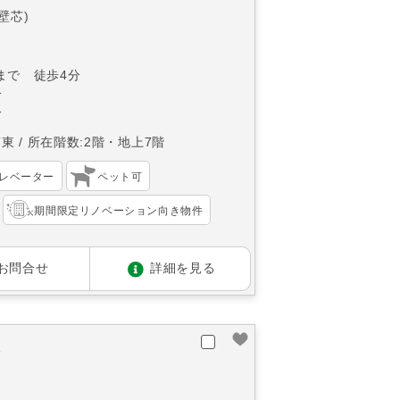
(壁芯)
まで 徒歩4分
分
分
南東
所在階数:2階・地上7階
レベーター
ペット可
期間限定リノベーション向き物件
お問合せ
詳細を見る
南