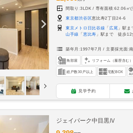
間取り:3LDK
専有面積:62.06㎡
東京都渋谷区
恵比寿2丁目24-6
東京メトロ日比谷線
「
広尾
」駅ま
山手線
「
恵比寿
」駅まで 徒歩12
築年月:1997年7月
主要採光面:
角部屋
リフォーム（履歴含む
総戸数30戸以上
宅配BOX
見学予約
ジェイパーク中目黒Ⅳ
9,398