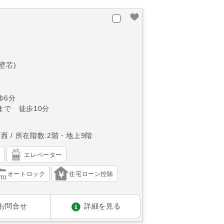
山
(壁芯)
歩6分
まで 徒歩10分
南西
所在階数:2階・地上9階
）
エレベーター
オートロック
住宅ローン控除
お問合せ
詳細を見る