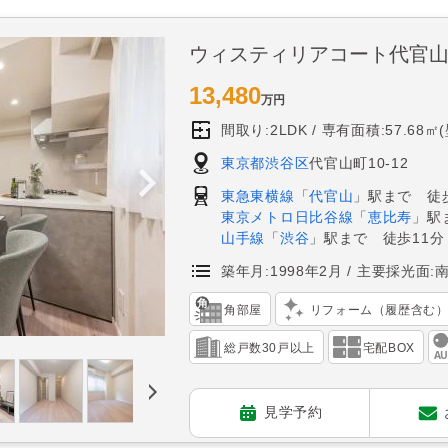
ウィスティリアコート代官
13,480
万円
間取り:2LDK
専有面積:57.68㎡
東京都渋谷区
代官山町10-12
東急東横線
「
代官山
」駅まで 徒
東京メトロ日比谷線
「
恵比寿
」駅
山手線
「
渋谷
」駅まで 徒歩11分
築年月:1998年2月
主要採光面:
角部屋
リフォーム（履歴含む
総戸数30戸以上
宅配BOX
見学予約