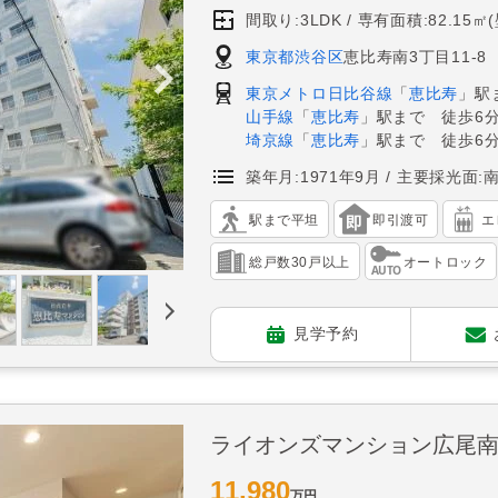
間取り:3LDK
専有面積:82.15㎡
東京都渋谷区
恵比寿南3丁目11-8
東京メトロ日比谷線
「
恵比寿
」駅
山手線
「
恵比寿
」駅まで 徒歩6
埼京線
「
恵比寿
」駅まで 徒歩6
築年月:1971年9月
主要採光面:
駅まで平坦
即引渡可
エ
総戸数30戸以上
オートロック
見学予約
ライオンズマンション広尾
11,980
万円