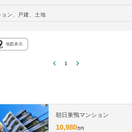
ション、戸建、土地
地図表示
1
朝日巣鴨マンション
10,980
万円