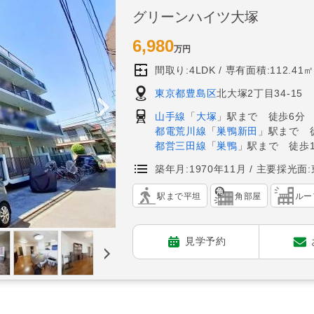
グリーンハイツ大塚
6,980
万円
間取り:4LDK
専有面積:112.41㎡
東京都豊島区
北大塚2丁目34-15
山手線
「
大塚
」駅まで 徒歩6分
都電荒川線
「
巣鴨新田
」駅まで 
都営三田線
「
巣鴨
」駅まで 徒歩1
築年月:1970年11月
主要採光面:
駅まで平坦
角部屋
ルー
見学予約