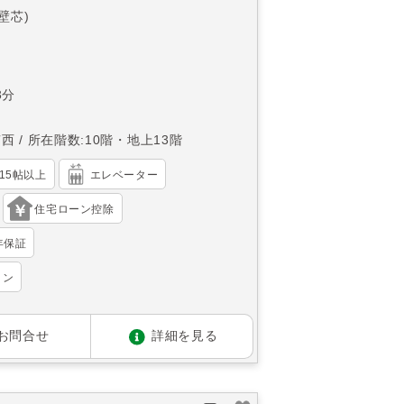
(壁芯)
3分
南西
所在階数:10階・地上13階
K15帖以上
エレベーター
住宅ローン控除
年保証
ョン
お問合せ
詳細を見る