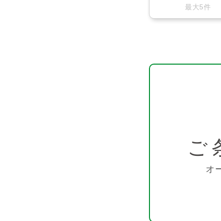
最大5件
ご
オ