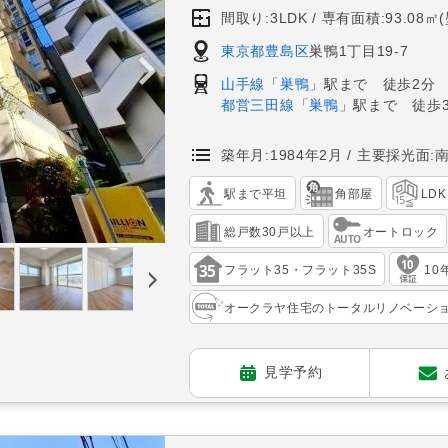
間取り:3LDK
専有面積:93.08㎡
東京都豊島区
巣鴨1丁目19-7
山手線
「
巣鴨
」駅まで 徒歩2分
都営三田線
「
巣鴨
」駅まで 徒歩
築年月:1984年2月
主要採光面:
駅まで平坦
角部屋
LD
総戸数30戸以上
オートロック
フラット35・フラット35S
10
オークラヤ住宅のトータルリノベーシ
見学予約