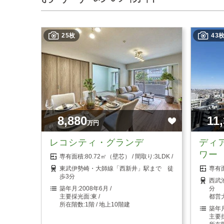
25枚
43
8,880
11
万円
レコシティ・グランデ
ディ
ワー
80.72㎡（壁芯）
3LDK
東武伊勢崎・大師線「西新井」駅まで 徒
歩3分
西武
2008年6月
分
東
都営
1階 / 地上10階建