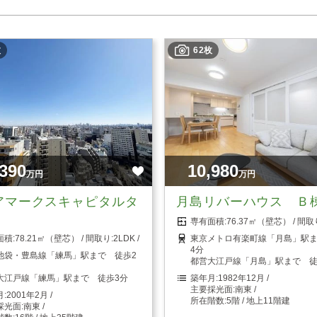
枚
62枚
,390
10,980
万円
万円
アマークスキャピタルタ
月島リバーハウス Ｂ
76.37㎡（壁芯）
78.21㎡（壁芯）
2LDK
東京メトロ有楽町線「月島」駅
4分
池袋・豊島線「練馬」駅まで 徒歩2
都営大江戸線「月島」駅まで 徒
大江戸線「練馬」駅まで 徒歩3分
1982年12月
南東
2001年2月
5階 / 地上11階建
南東