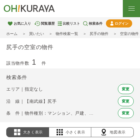
お気に入り
閲覧履歴
比較リスト
検索条件
ログイン
ホーム
買いたい
物件検索一覧
尻手の物件
空室の物件
尻手の空室の物件
1
該当物件数
件
検索条件
エリア｜指定なし
変更
沿 線｜【南武線】尻手
変更
条 件｜物件種別：マンション、戸建、土地 / 空室
変更
大きく表示
小さく表示
地図表示