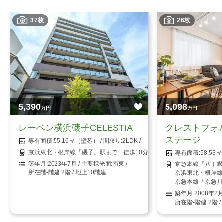
37枚
26枚
5,390
5,098
万円
万円
レーベン横浜磯子CELESTIA
クレストフォ
ステージ
55.16㎡（壁芯）
2LDK
京浜東北・根岸線「磯子」駅まで 徒歩10分
58.5
2023年7月
南東
京急本線「八丁畷
2階 / 地上10階建
京浜東北・根岸線
京急本線「京急川
2008年2
2階 