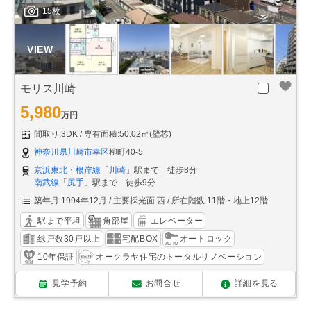
15枚
モリス川崎
5,980
万円
間取り:3DK
専有面積:50.02㎡(壁芯)
神奈川県川崎市幸区
柳町40-5
京浜東北・根岸線
「
川崎
」駅まで 徒歩8分
南武線
「
尻手
」駅まで 徒歩9分
築年月:1994年12月
主要採光面:西
所在階数:11階・地上12階
駅まで平坦
角部屋
エレベーター
総戸数30戸以上
宅配BOX
オートロック
10年保証
オークラヤ住宅のトータルリノベーション
見学予約
お問合せ
詳細を見る