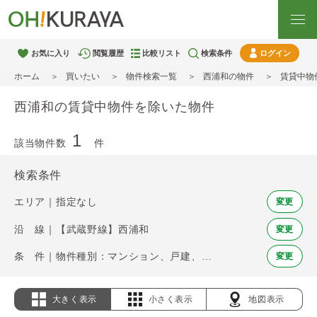
お気に入り
閲覧履歴
比較リスト
検索条件
ログイン
ホーム
買いたい
物件検索一覧
西浦和の物件
賃貸中物
西浦和の賃貸中物件を除いた物件
1
該当物件数
件
検索条件
エリア｜指定なし
変更
沿 線｜【武蔵野線】西浦和
変更
条 件｜物件種別：マンション、戸建、土地 / 賃貸中物件を除く
変更
大きく表示
小さく表示
地図表示