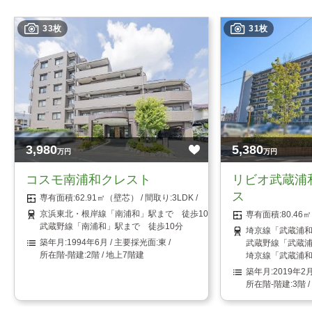
33枚
31枚
3,980
5,380
万円
万円
コスモ南浦和クレスト
リビオ武蔵浦
ス
62.91㎡（壁芯）
3LDK
京浜東北・根岸線「南浦和」駅まで 徒歩10分
80.4
武蔵野線「南浦和」駅まで 徒歩10分
埼京線「武蔵浦和
1994年6月
東
武蔵野線「武蔵浦
2階 / 地上7階建
埼京線「武蔵浦和
2019年2
3階 