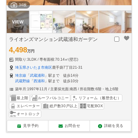
34枚
ライオンズマンション武蔵浦和ガーデン
4,498
万円
間取り:3LDK
専有面積:70.14㎡(壁芯)
埼玉県さいたま市南区
鹿手袋7丁目21-31
埼京線
「
武蔵浦和
」駅まで 徒歩14分
武蔵野線
「
西浦和
」駅まで 徒歩10分
築年月:1997年11月
主要採光面:南西
所在階数:6階・地上6階
最上階
ルーフバルコニー
リフォーム（履歴含む）
エレベーター
総戸数30戸以上
宅配BOX
オートロック
見学予約
お問合せ
詳細を見る