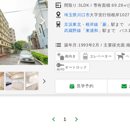
間取り:3LDK
専有面積:69.28㎡
埼玉県川口市
大字安行領根岸1027
京浜東北・根岸線
「
蕨
」駅まで 
武蔵野線
「
東浦和
」駅まで バス
築年月:1993年2月
主要採光面:
南向き
エレベーター
ペ
オートロック
見学予約
1