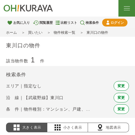
お気に入り
閲覧履歴
比較リスト
検索条件
ログイン
ホーム
買いたい
物件検索一覧
東川口の物件
東川口の物件
1
該当物件数
件
検索条件
エリア｜指定なし
変更
沿 線｜【武蔵野線】東川口
変更
条 件｜物件種別：マンション、戸建、土地
変更
大きく表示
小さく表示
地図表示