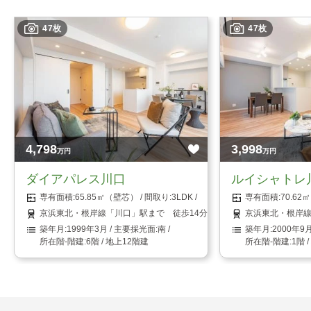
47枚
47枚
4,798
3,998
万円
万円
ダイアパレス川口
ルイシャトレ
65.85㎡（壁芯）
3LDK
70.6
京浜東北・根岸線「川口」駅まで 徒歩14分
京浜東北・根岸線
1999年3月
南
2000年9
6階 / 地上12階建
1階 