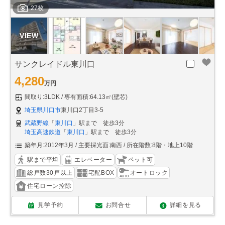
27枚
サンクレイドル東川口
4,280
万円
間取り:3LDK
専有面積:64.13㎡(壁芯)
埼玉県川口市
東川口2丁目3-5
武蔵野線
「
東川口
」駅まで 徒歩3分
埼玉高速鉄道
「
東川口
」駅まで 徒歩3分
築年月:2012年3月
主要採光面:南西
所在階数:8階・地上10階
駅まで平坦
エレベーター
ペット可
総戸数30戸以上
宅配BOX
オートロック
住宅ローン控除
見学予約
お問合せ
詳細を見る