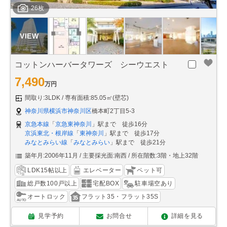
26枚
コットンハーバータワーズ シーウエスト
7,490
万円
間取り:3LDK
専有面積:85.05㎡(壁芯)
神奈川県横浜市神奈川区
橋本町2丁目5-3
京急本線
「
京急東神奈川
」駅まで 徒歩16分
京浜東北・根岸線
「
東神奈川
」駅まで 徒歩17分
みなとみらい線
「
みなとみらい
」駅まで 徒歩21分
築年月:2006年11月
主要採光面:南西
所在階数:3階・地上32階
LDK15帖以上
エレベーター
ペット可
総戸数100戸以上
宅配BOX
駐車場空あり
オートロック
フラット35・フラット35S
見学予約
お問合せ
詳細を見る