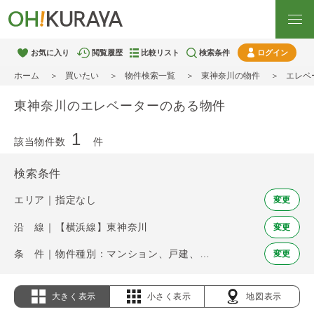
お気に入り
閲覧履歴
比較リスト
検索条件
ログイン
ホーム
買いたい
物件検索一覧
東神奈川の物件
エレベ
東神奈川のエレベーターのある物件
1
該当物件数
件
検索条件
エリア｜指定なし
変更
沿 線｜【横浜線】東神奈川
変更
条 件｜物件種別：マンション、戸建、土地 / エレベーター
変更
大きく表示
小さく表示
地図表示