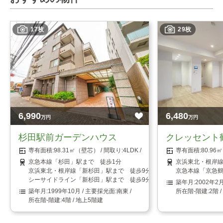
17枚
29枚
6,990
6,480
万円
万円
杉田駅前ガーデンハウス
クレッセント
98.31㎡（壁芯）
4LDK
80.9
京急本線「杉田」駅まで 徒歩1分
京浜東北・根岸線
京浜東北・根岸線「新杉田」駅まで 徒歩9分
京急本線「京急鶴
シーサイドライン「新杉田」駅まで 徒歩9分
2002年2
1999年10月
南東
2階 
4階 / 地上5階建