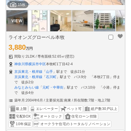
15枚
ライオンズグローベル本牧
3,880
万円
間取り:2LDK
専有面積:52.65㎡(壁芯)
神奈川県横浜市中区
本牧町1丁目42-4
京浜東北・根岸線
「
山手
」駅まで 徒歩21分
京浜東北・根岸線
「
石川町
」駅まで バス9分 「本牧2丁目」停ま
で 徒歩2分
みなとみらい線
「
元町・中華街
」駅まで バス10分 「小港」停ま
で 徒歩4分
築年月:2004年6月
主要採光面:南東
所在階数:7階・地上7階
最上階
エレベーター
ペット可
総戸数30戸以上
宅配BOX
オートロック
住宅ローン控除
10年保証
オークラヤ住宅のトータルリノベーション