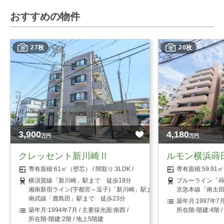
おすすめの物件
27枚
20枚
3,900
4,180
万円
万円
クレッセント新川崎Ⅱ
ルモン横浜蒔
61㎡（壁芯）
3LDK
59.9
横須賀線「新川崎」駅まで 徒歩18分
ブルーライン「蒔
湘南新宿ライン(宇都宮～逗子)「新川崎」駅まで 徒歩18分
京急本線「南太田
南武線「鹿島田」駅まで 徒歩23分
1997年7
1994年7月
南西
4階 
2階 / 地上5階建