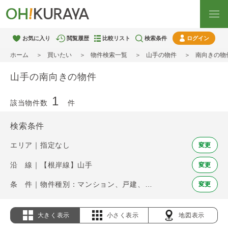
お気に入り
閲覧履歴
比較リスト
検索条件
ログイン
ホーム
買いたい
物件検索一覧
山手の物件
南向きの物
山手の南向きの物件
1
該当物件数
件
検索条件
エリア｜指定なし
変更
沿 線｜【根岸線】山手
変更
条 件｜物件種別：マンション、戸建、土地 / 南向き
変更
大きく表示
小さく表示
地図表示