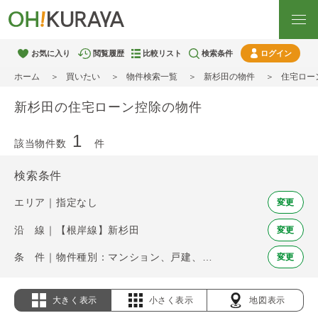
お気に入り
閲覧履歴
比較リスト
検索条件
ログイン
ホーム
買いたい
物件検索一覧
新杉田の物件
住宅ロー
新杉田の住宅ローン控除の物件
1
該当物件数
件
検索条件
エリア｜指定なし
変更
沿 線｜【根岸線】新杉田
変更
条 件｜物件種別：マンション、戸建、土地 / 住宅ローン控除
変更
大きく表示
小さく表示
地図表示