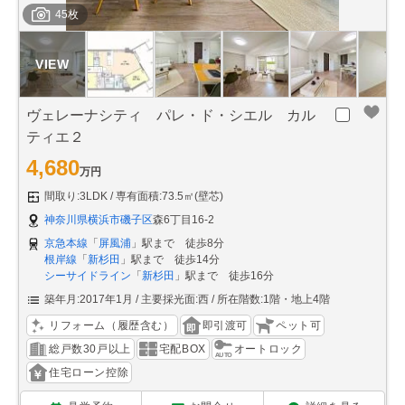
45枚
ヴェレーナシティ パレ・ド・シエル カル
ティエ２
4,680
万円
間取り:3LDK
専有面積:73.5㎡(壁芯)
神奈川県横浜市磯子区
森6丁目16-2
京急本線
「
屏風浦
」駅まで 徒歩8分
根岸線
「
新杉田
」駅まで 徒歩14分
シーサイドライン
「
新杉田
」駅まで 徒歩16分
築年月:2017年1月
主要採光面:西
所在階数:1階・地上4階
リフォーム（履歴含む）
即引渡可
ペット可
総戸数30戸以上
宅配BOX
オートロック
住宅ローン控除