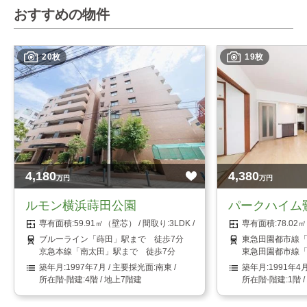
おすすめの物件
20枚
19枚
4,180
4,380
万円
万円
ルモン横浜蒔田公園
パークハイム
59.91㎡（壁芯）
3LDK
78.0
ブルーライン「蒔田」駅まで 徒歩7分
東急田園都市線「
京急本線「南太田」駅まで 徒歩7分
東急田園都市線「
1997年7月
南東
1991年4
4階 / 地上7階建
1階 