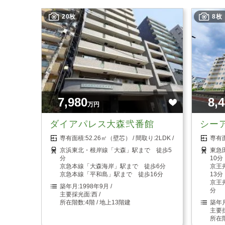
20枚
8枚
7,980
8,
万円
ダイアパレス大森弐番館
シー
52.26㎡（壁芯）
2LDK
京浜東北・根岸線「大森」駅まで 徒歩5
東急
分
10分
京急本線「大森海岸」駅まで 徒歩6分
京王
京急本線「平和島」駅まで 徒歩16分
13分
京王
1998年9月
分
西
4階 / 地上13階建