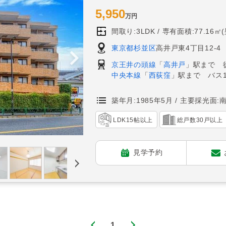
5,950
万円
間取り:3LDK
専有面積:77.16㎡
東京都杉並区
高井戸東4丁目12-4
京王井の頭線
「
高井戸
」駅まで 
中央本線
「
西荻窪
」駅まで バス
築年月:1985年5月
主要採光面:
LDK15帖以上
総戸数30戸以上
見学予約
1