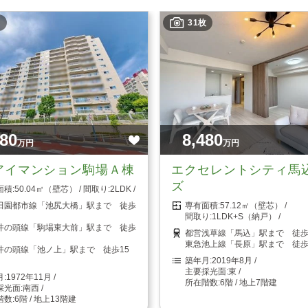
31枚
480
8,480
万円
万円
アイマンション駒場Ａ棟
エクセレントシティ馬
ズ
50.04㎡（壁芯）
2LDK
田園都市線「池尻大橋」駅まで 徒歩
57.12㎡（壁芯）
1LDK+S（納戸）
井の頭線「駒場東大前」駅まで 徒歩
都営浅草線「馬込」駅まで 徒歩
東急池上線「長原」駅まで 徒歩
井の頭線「池ノ上」駅まで 徒歩15
2019年8月
東
1972年11月
6階 / 地上7階建
南西
6階 / 地上13階建