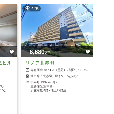
45枚
6,680
万円
込ヒル
リノア北赤羽
78.51㎡（壁芯）
3LDK
埼京線「北赤羽」駅まで 徒歩3分
1992年3月
9分
南西
15分
4階 / 地上12階建