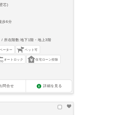
(壁芯)
徒歩6分
東
所在階数:地下1階・地上3階
ベーター
ペット可
オートロック
住宅ローン控除
お問合せ
詳細を見る