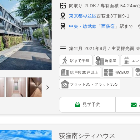
間取り:2LDK
専有面積:54.24㎡
東京都杉並区
西荻北3丁目9-1
中央・総武線
「
西荻窪
」駅まで 
築年月:2021年8月
主要採光面:
駅まで平坦
角部屋
エレ
総戸数30戸以上
宅配BOX
フラット35・フラット35S
見学予約
荻窪南シティハウス