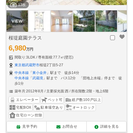
13枚
桜堤庭園テラス
6,980
万円
間取り:3LDK
専有面積:77.7㎡(壁芯)
東京都武蔵野市
桜堤2丁目5-27
中央本線
「
東小金井
」駅まで 徒歩14分
中央本線
「
武蔵境
」駅まで バス12分 「団地上水端」停まで 徒
歩1分
築年月:2012年8月
主要採光面:西
所在階数:2階・地上6階
エレベーター
ペット可
総戸数100戸以上
宅配BOX
駐車場空あり
オートロック
住宅ローン控除
見学予約
お問合せ
詳細を見る