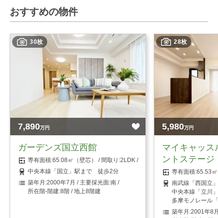
おすすめの物件
30枚
28枚
7,890
5,980
万円
万円
ガーデンズ国立西館
マイキャッス
ントステージ
65.08㎡（壁芯）
2LDK
中央本線「国立」駅まで 徒歩2分
65.5
2000年7月
南
南武線「西国立」
8階 / 地上8階建
中央本線「立川」
多摩モノレール「
2001年8