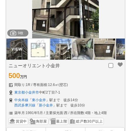
9枚
ニューオリエント小金井
500
万円
間取り:1R
専有面積:12.6㎡(壁芯)
東京都小金井市
中町2丁目7-1
中央本線
「
東小金井
」駅まで 徒歩14分
西武多摩川線
「
新小金井
」駅まで 徒歩10分
築年月:1991年5月
主要採光面:西
所在階数:4階・地上4階
賃貸中
角部屋
最上階
総戸数30戸以上