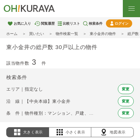
お気に入り
閲覧履歴
比較リスト
検索条件
ログイン
ホーム
買いたい
物件検索一覧
東小金井の物件
総戸数
東小金井の総戸数 30戸以上の物件
3
該当物件数
件
検索条件
エリア｜指定なし
変更
沿 線｜【中央本線】東小金井
変更
条 件｜物件種別：マンション、戸建、土地 / 総戸数 30戸以上
変更
大きく表示
小さく表示
地図表示