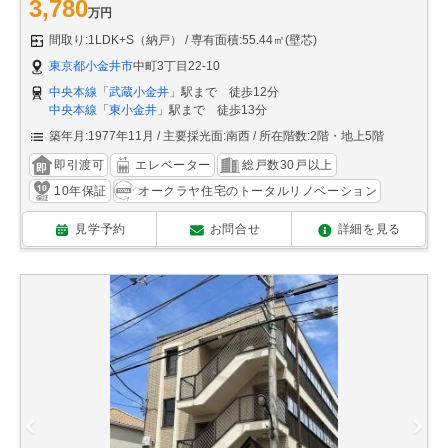
3,780
万円
間取り:1LDK+S（納戸）
専有面積:55.44㎡(壁芯)
東京都小金井市
中町3丁目22-10
中央本線
「
武蔵小金井
」駅まで 徒歩12分
中央本線
「
東小金井
」駅まで 徒歩13分
築年月:1977年11月
主要採光面:南西
所在階数:2階・地上5階
即引渡可
エレベーター
総戸数30戸以上
10年保証
オークラヤ住宅のトータルリノベーション
見学予約
お問合せ
詳細を見る