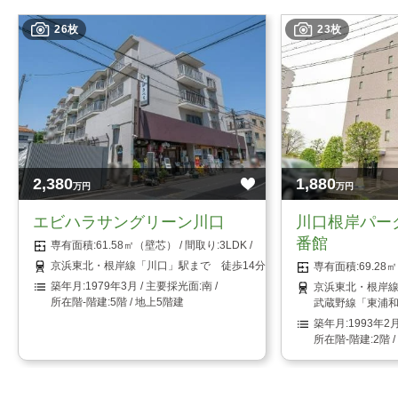
26枚
23枚
2,380
1,880
万円
万円
エビハラサングリーン川口
川口根岸パー
番館
61.58㎡（壁芯）
3LDK
京浜東北・根岸線「川口」駅まで 徒歩14分
69.2
1979年3月
南
京浜東北・根岸線
5階 / 地上5階建
武蔵野線「東浦和
1993年2
2階 