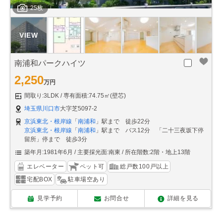
25枚
南浦和パークハイツ
2,250
万円
間取り:3LDK
専有面積:74.75㎡(壁芯)
埼玉県川口市
大字芝5097-2
京浜東北・根岸線
「
南浦和
」駅まで 徒歩22分
京浜東北・根岸線
「
南浦和
」駅まで バス12分 「二十三夜坂下停
留所」停まで 徒歩3分
築年月:1981年6月
主要採光面:南東
所在階数:2階・地上13階
エレベーター
ペット可
総戸数100戸以上
宅配BOX
駐車場空あり
見学予約
お問合せ
詳細を見る