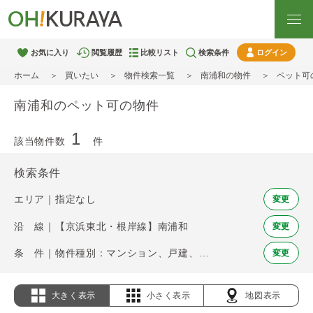
お気に入り
閲覧履歴
比較リスト
検索条件
ログイン
ホーム
買いたい
物件検索一覧
南浦和の物件
ペット可
南浦和のペット可の物件
1
該当物件数
件
検索条件
エリア｜指定なし
変更
沿 線｜【京浜東北・根岸線】南浦和
変更
条 件｜物件種別：マンション、戸建、土地 / ペット可
変更
大きく表示
小さく表示
地図表示