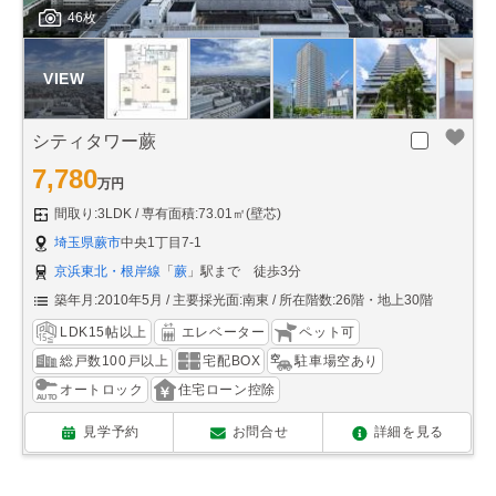
46枚
シティタワー蕨
7,780
万円
間取り:3LDK
専有面積:73.01㎡(壁芯)
埼玉県蕨市
中央1丁目7-1
京浜東北・根岸線
「
蕨
」駅まで 徒歩3分
築年月:2010年5月
主要採光面:南東
所在階数:26階・地上30階
LDK15帖以上
エレベーター
ペット可
総戸数100戸以上
宅配BOX
駐車場空あり
オートロック
住宅ローン控除
見学予約
お問合せ
詳細を見る