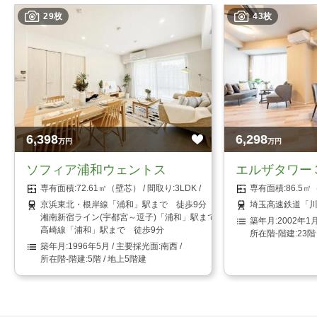
29枚
43枚
6,398
6,298
万円
万円
ソフィア浦和ウェントス
エルザタワー
72.61㎡（壁芯）
3LDK
86.5
京浜東北・根岸線「浦和」駅まで 徒歩9分
埼玉高速鉄道「川
湘南新宿ライン(宇都宮～逗子)「浦和」駅まで 徒歩9分
2002年1
高崎線「浦和」駅まで 徒歩9分
23階
1996年5月
南西
5階 / 地上5階建