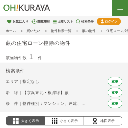
お気に入り
閲覧履歴
比較リスト
検索条件
ログイン
ホーム
買いたい
物件検索一覧
蕨の物件
住宅ローン控
蕨の住宅ローン控除の物件
1
該当物件数
件
検索条件
エリア｜指定なし
変更
沿 線｜【京浜東北・根岸線】蕨
変更
条 件｜物件種別：マンション、戸建、土地 / 住宅ローン控除
変更
大きく表示
小さく表示
地図表示