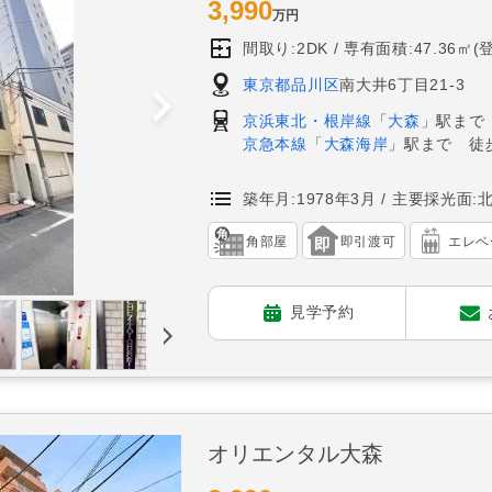
3,990
万円
間取り:2DK
専有面積:47.36㎡(
東京都品川区
南大井6丁目21-3
京浜東北・根岸線
「
大森
」駅まで
京急本線
「
大森海岸
」駅まで 徒
築年月:1978年3月
主要採光面:
角部屋
即引渡可
エレベ
見学予約
オリエンタル大森