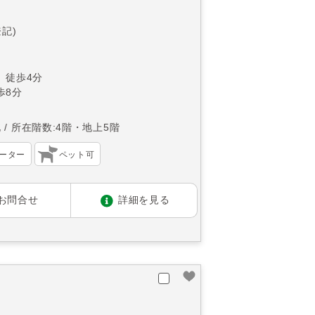
登記)
 徒歩4分
歩8分
北
所在階数:4階・地上5階
ーター
ペット可
お問合せ
詳細を見る