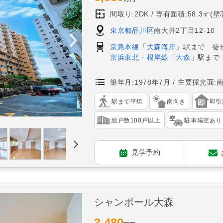
間取り:2DK
専有面積:58.3㎡(壁
東京都品川区
南大井2丁目12-10
京急本線
「
大森海岸
」駅まで 徒
京浜東北・根岸線
「
大森
」駅まで
築年月:1978年7月
主要採光面:
駅まで平坦
南向き
即引
総戸数100戸以上
駐車場空あり
見学予約
シャンボール大森
3,480