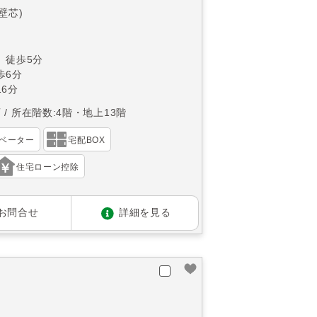
(壁芯)
 徒歩5分
歩6分
6分
西
所在階数:4階・地上13階
ベーター
宅配BOX
住宅ローン控除
お問合せ
詳細を見る