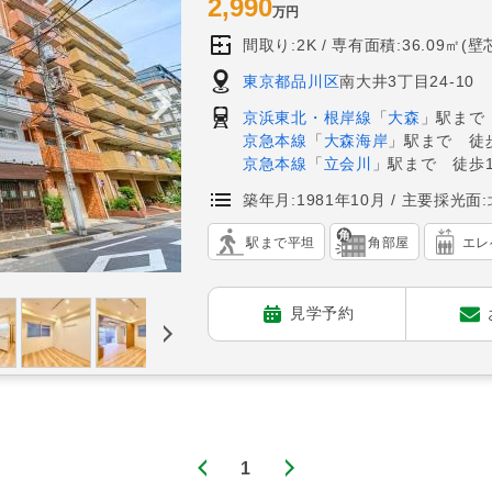
2,990
万円
間取り:2K
専有面積:36.09㎡(壁
東京都品川区
南大井3丁目24-10
京浜東北・根岸線
「
大森
」駅まで
京急本線
「
大森海岸
」駅まで 徒
京急本線
「
立会川
」駅まで 徒歩1
築年月:1981年10月
主要採光面:
駅まで平坦
角部屋
エレ
見学予約
1