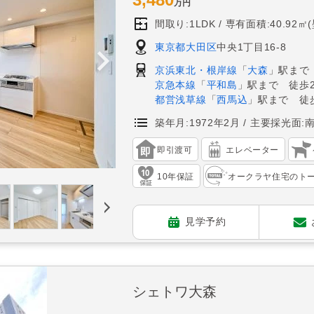
万円
間取り:1LDK
専有面積:40.92㎡
東京都大田区
中央1丁目16-8
京浜東北・根岸線
「
大森
」駅まで
京急本線
「
平和島
」駅まで 徒歩2
都営浅草線
「
西馬込
」駅まで 徒歩
築年月:1972年2月
主要採光面:
即引渡可
エレベーター
10年保証
オークラヤ住宅のト
見学予約
シェトワ大森