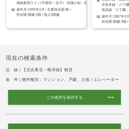
湘南新宿ライン(宇都宮～逗子)「武蔵小杉」駅まで 徒歩15分
京急本線「八丁畷
1995年2月
南
南武線「八丁畷」
2階 / 地上5階建
1987年3
3階 
現在の検索条件
沿 線｜
【京浜東北・根岸線】鶴見
条 件｜
物件種別：マンション、戸建、土地 / エレベーター
この条件を保存する