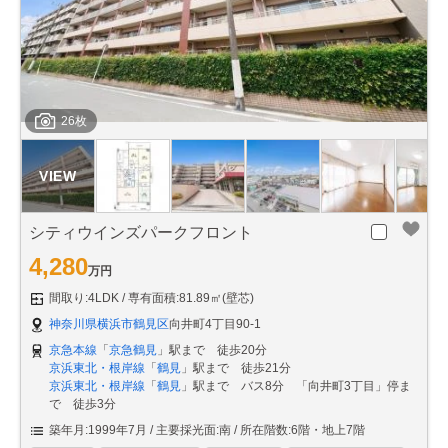
26枚
シティウインズパークフロント
4,280
万円
間取り:4LDK
専有面積:81.89㎡(壁芯)
神奈川県横浜市鶴見区
向井町4丁目90-1
京急本線
「
京急鶴見
」駅まで 徒歩20分
京浜東北・根岸線
「
鶴見
」駅まで 徒歩21分
京浜東北・根岸線
「
鶴見
」駅まで バス8分 「向井町3丁目」停ま
で 徒歩3分
築年月:1999年7月
主要採光面:南
所在階数:6階・地上7階