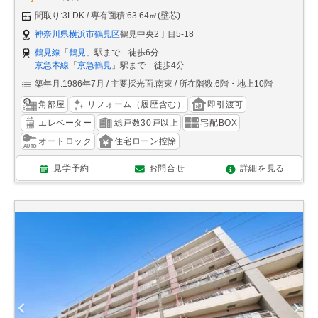
間取り:3LDK
専有面積:63.64㎡(壁芯)
神奈川県横浜市鶴見区
鶴見中央2丁目5-18
鶴見線
「
鶴見
」駅まで 徒歩6分
京急本線
「
京急鶴見
」駅まで 徒歩4分
築年月:1986年7月
主要採光面:南東
所在階数:6階・地上10階
角部屋
リフォーム（履歴含む）
即引渡可
エレベーター
総戸数30戸以上
宅配BOX
オートロック
住宅ローン控除
見学予約
お問合せ
詳細を見る