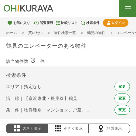
お気に入り
閲覧履歴
比較リスト
検索条件
ログイン
ホーム
買いたい
物件検索一覧
鶴見の物件
エレベータ
鶴見のエレベーターのある物件
3
該当物件数
件
検索条件
エリア｜指定なし
変更
沿 線｜【京浜東北・根岸線】鶴見
変更
条 件｜物件種別：マンション、戸建、土地 / エレベーター
変更
大きく表示
小さく表示
地図表示