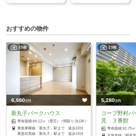
おすすめの物件
25枚
23枚
6,980
5,280
万円
万円
新丸子パークハウス
コープ野村バ
見 ３番館
64.12㎡（壁芯）
3LDK
東急東横線「新丸子」駅まで 徒歩10分
91.7
東急目黒線「新丸子」駅まで 徒歩10分
京急本線「鶴見市