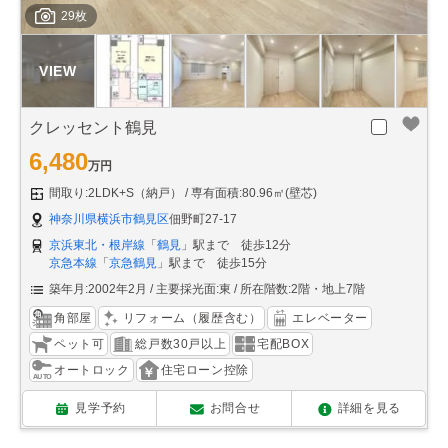
29枚
クレッセント鶴見
6,480
万円
間取り:2LDK+S（納戸）
専有面積:80.96㎡(壁芯)
神奈川県横浜市鶴見区
佃野町27-17
京浜東北・根岸線
「
鶴見
」駅まで 徒歩12分
京急本線
「
京急鶴見
」駅まで 徒歩15分
築年月:2002年2月
主要採光面:東
所在階数:2階・地上7階
角部屋
リフォーム（履歴含む）
エレベーター
ペット可
総戸数30戸以上
宅配BOX
オートロック
住宅ローン控除
見学予約
お問合せ
詳細を見る