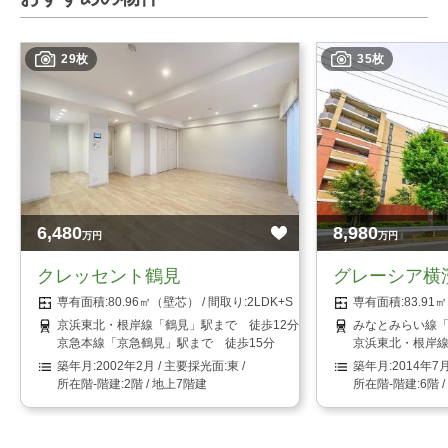
29枚
35枚
6,480
8,980
万円
万円
クレッセント鶴見
グレーシア横
80.96㎡（壁芯）
2LDK+S（納戸）
83.9
京浜東北・根岸線「鶴見」駅まで 徒歩12分
みなとみらい線「
京急本線「京急鶴見」駅まで 徒歩15分
京浜東北・根岸線
2002年2月
東
2014年7
2階 / 地上7階建
6階 