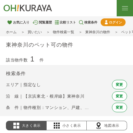
お気に入り
閲覧履歴
比較リスト
検索条件
ログイン
ホーム
買いたい
物件検索一覧
東神奈川の物件
ペット
東神奈川のペット可の物件
1
該当物件数
件
検索条件
エリア｜指定なし
変更
沿 線｜【京浜東北・根岸線】東神奈川
変更
条 件｜物件種別：マンション、戸建、土地 / ペット可
変更
大きく表示
小さく表示
地図表示