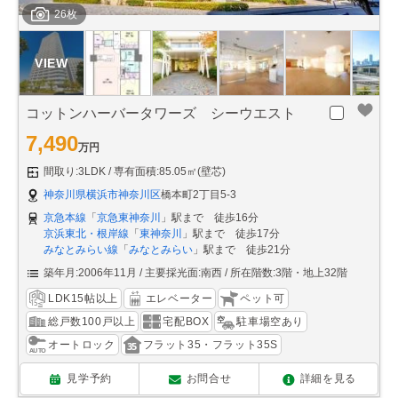
26枚
コットンハーバータワーズ シーウエスト
7,490
万円
間取り:3LDK
専有面積:85.05㎡(壁芯)
神奈川県横浜市神奈川区
橋本町2丁目5-3
京急本線
「
京急東神奈川
」駅まで 徒歩16分
京浜東北・根岸線
「
東神奈川
」駅まで 徒歩17分
みなとみらい線
「
みなとみらい
」駅まで 徒歩21分
築年月:2006年11月
主要採光面:南西
所在階数:3階・地上32階
LDK15帖以上
エレベーター
ペット可
総戸数100戸以上
宅配BOX
駐車場空あり
オートロック
フラット35・フラット35S
見学予約
お問合せ
詳細を見る