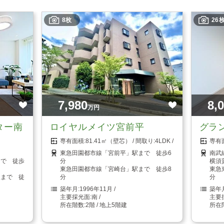
8枚
26
7,980
8,
万円
ター南
ロイヤルメイツ宮前平
グラ
81.41㎡（壁芯）
4LDK
東急田園都市線「宮前平」駅まで 徒歩6
南武
まで 徒歩
分
横須
東急田園都市線「宮崎台」駅まで 徒歩8
東急
駅まで 徒
分
分
1996年11月
南
2階 / 地上5階建