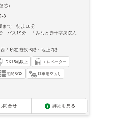
(壁芯)
-8
駅まで 徒歩18分
で バス19分 「みなと赤十字病院入
南西
所在階数:6階・地上7階
LDK15帖以上
エレベーター
宅配BOX
駐車場空あり
お問合せ
詳細を見る