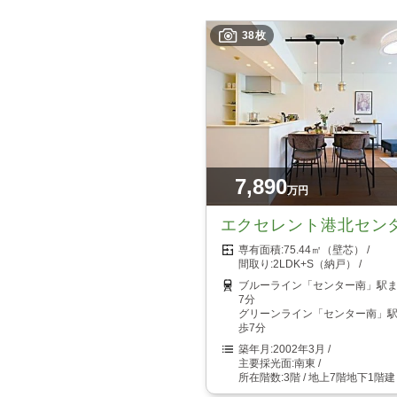
38枚
7,890
万円
エクセレント港北セン
75.44㎡（壁芯）
2LDK+S（納戸）
ブルーライン「センター南」駅
7分
グリーンライン「センター南」
歩7分
2002年3月
南東
3階 / 地上7階地下1階建