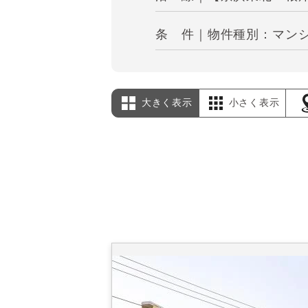
条 件｜物件種別：マンシ
大きく表示
小さく表示