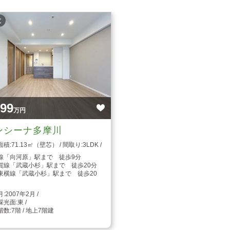
枚
099
万円
ンシーナ多摩川
71.13㎡（壁芯）
3LDK
線「向河原」駅まで 徒歩9分
賀線「武蔵小杉」駅まで 徒歩20分
東横線「武蔵小杉」駅まで 徒歩20
2007年2月
東
7階 / 地上7階建