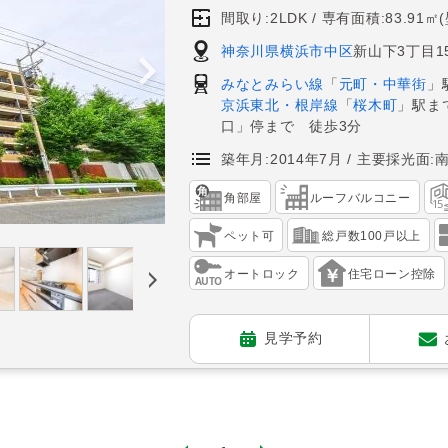
間取り:2LDK
専有面積:83.91㎡
神奈川県横浜市中区
新山下3丁目15
みなとみらい線
「
元町・中華街
」
京浜東北・根岸線
「
桜木町
」駅ま
口」停まで 徒歩3分
築年月:2014年7月
主要採光面:
角部屋
ルーフバルコニー
ペット可
総戸数100戸以上
オートロック
住宅ローン控除
見学予約