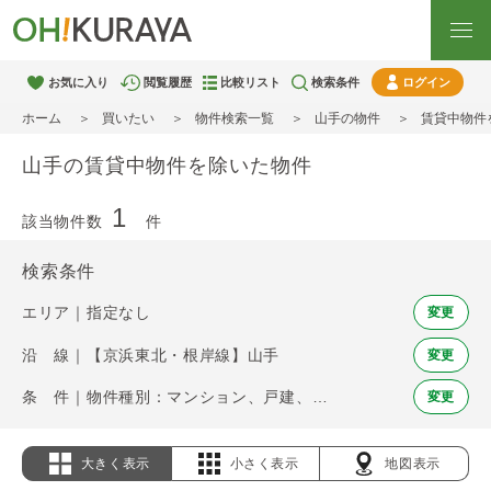
お気に入り
閲覧履歴
比較リスト
検索条件
ログイン
ホーム
買いたい
物件検索一覧
山手の物件
賃貸中物件
山手の賃貸中物件を除いた物件
1
該当物件数
件
検索条件
エリア｜指定なし
変更
沿 線｜【京浜東北・根岸線】山手
変更
条 件｜物件種別：マンション、戸建、土地 / 賃貸中物件を除く
変更
大きく表示
小さく表示
地図表示