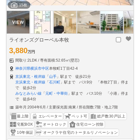
15枚
ライオンズグローベル本牧
3,880
万円
間取り:2LDK
専有面積:52.65㎡(壁芯)
神奈川県横浜市中区
本牧町1丁目42-4
京浜東北・根岸線
「
山手
」駅まで 徒歩21分
京浜東北・根岸線
「
石川町
」駅まで バス9分 「本牧2丁目」停ま
で 徒歩2分
みなとみらい線
「
元町・中華街
」駅まで バス10分 「小港」停ま
で 徒歩4分
築年月:2004年6月
主要採光面:南東
所在階数:7階・地上7階
最上階
エレベーター
ペット可
総戸数30戸以上
宅配BOX
オートロック
住宅ローン控除
10年保証
オークラヤ住宅のトータルリノベーション