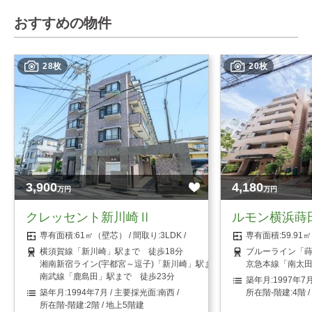
おすすめの物件
28枚
20枚
3,900
4,180
万円
万円
クレッセント新川崎Ⅱ
ルモン横浜蒔
61㎡（壁芯）
3LDK
59.9
横須賀線「新川崎」駅まで 徒歩18分
ブルーライン「蒔
湘南新宿ライン(宇都宮～逗子)「新川崎」駅まで 徒歩18分
京急本線「南太田
南武線「鹿島田」駅まで 徒歩23分
1997年7
1994年7月
南西
4階 
2階 / 地上5階建