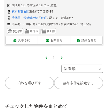
間取り:1K
専有面積:19.71㎡(壁芯)
東京都葛飾区
東金町5丁目35-15
千代田・常磐緩行線
「
金町
」駅まで 徒歩15分
築年月:1988年5月
主要採光面:南東
所在階数:5階・地上5階
賃貸中
角部屋
最上階
見学予約
お問合せ
詳細を見る
1
沿線を選び直す
詳細条件を設定する
チェックした物件をまとめて