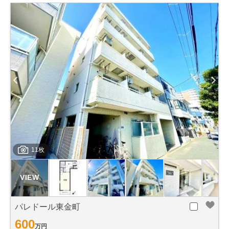
11枚
パレドール東金町
600
万円