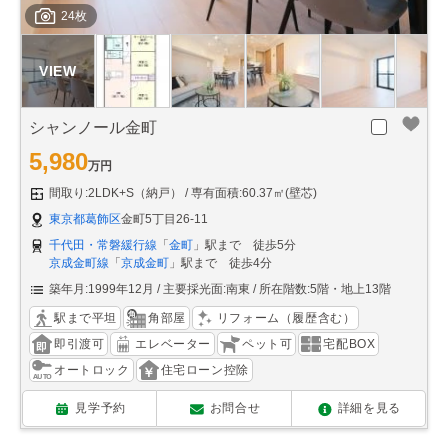
24枚
シャンノール金町
5,980
万円
間取り:2LDK+S（納戸）
専有面積:60.37㎡(壁芯)
東京都葛飾区
金町5丁目26-11
千代田・常磐緩行線
「
金町
」駅まで 徒歩5分
京成金町線
「
京成金町
」駅まで 徒歩4分
築年月:1999年12月
主要採光面:南東
所在階数:5階・地上13階
駅まで平坦
角部屋
リフォーム（履歴含む）
即引渡可
エレベーター
ペット可
宅配BOX
オートロック
住宅ローン控除
見学予約
お問合せ
詳細を見る