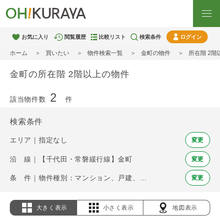
お気に入り
閲覧履歴
比較リスト
検索条件
ログイン
ホーム
買いたい
物件検索一覧
金町の物件
所在階 2
金町の所在階 2階以上の物件
2
該当物件数
件
検索条件
エリア｜指定なし
変更
沿 線｜【千代田・常磐緩行線】金町
変更
条 件｜物件種別：マンション、戸建、土地 / 所在階 2階以上
変更
大きく表示
小さく表示
地図表示