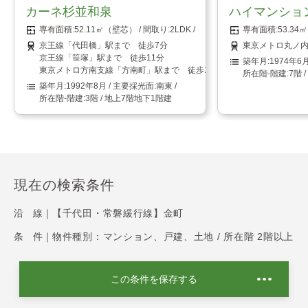
カーネ杉並和泉
ハイマンショ
52.11㎡（壁芯）
2LDK
53.3
京王線「代田橋」駅まで 徒歩7分
東京メトロ丸ノ内
京王線「笹塚」駅まで 徒歩11分
1974年6
東京メトロ方南支線「方南町」駅まで 徒歩15分
7階 
1992年8月
南東
3階 / 地上7階地下1階建
現在の検索条件
沿 線｜
【千代田・常磐緩行線】金町
条 件｜
物件種別：マンション、戸建、土地 / 所在階 2階以上
この条件を保存する