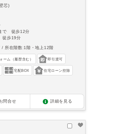
(壁芯)
分
まで 徒歩12分
 徒歩19分
南
所在階数:1階・地上12階
ォーム（履歴含む）
即引渡可
宅配BOX
住宅ローン控除
お問合せ
詳細を見る