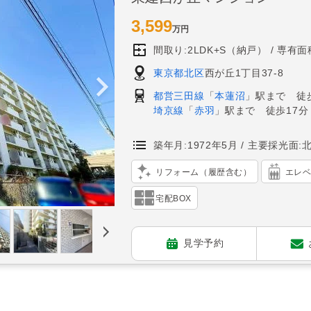
3,599
万円
間取り:2LDK+S（納戸）
専有面積
東京都北区
西が丘1丁目37-8
都営三田線
「
本蓮沼
」駅まで 徒歩
埼京線
「
赤羽
」駅まで 徒歩17分
築年月:1972年5月
主要採光面:
リフォーム（履歴含む）
エレ
宅配BOX
見学予約