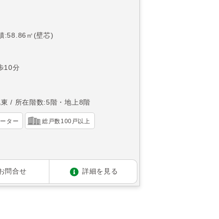
:58.86㎡(壁芯)
10分
北東
所在階数:5階・地上8階
ベーター
総戸数100戸以上
お問合せ
詳細を見る