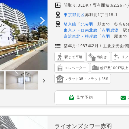
間取り:3LDK
専有面積:62.26㎡
東京都北区
赤羽北1丁目18-1
埼京線
「
北赤羽
」駅まで 徒歩6
東京メトロ南北線
「
赤羽岩淵
」駅
京浜東北・根岸線
「
赤羽
」駅まで
築年月:1987年2月
主要採光面:
駅まで平坦
南向き
リフ
エレベーター
総戸数100戸以上
フラット35・フラット35S
見学予約
ライオンズタワー赤羽