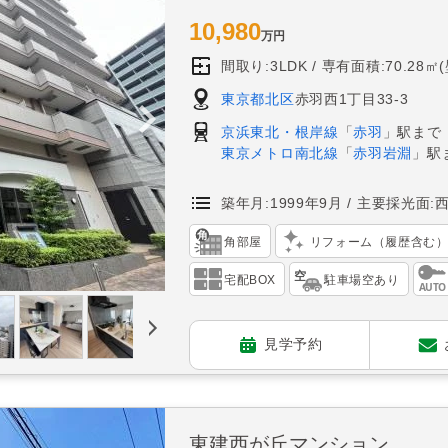
10,980
万円
間取り:3LDK
専有面積:70.28㎡
東京都北区
赤羽西1丁目33-3
京浜東北・根岸線
「
赤羽
」駅まで
東京メトロ南北線
「
赤羽岩淵
」駅
築年月:1999年9月
主要採光面:
角部屋
リフォーム（履歴含む
宅配BOX
駐車場空あり
見学予約
東建西が丘マンション