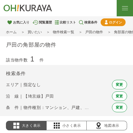
お気に入り
閲覧履歴
比較リスト
検索条件
ログイン
ホーム
買いたい
物件検索一覧
戸田の物件
角部屋の物
戸田の角部屋の物件
1
該当物件数
件
検索条件
エリア｜指定なし
変更
沿 線｜【埼京線】戸田
変更
条 件｜物件種別：マンション、戸建、土地 / 角部屋
変更
大きく表示
小さく表示
地図表示