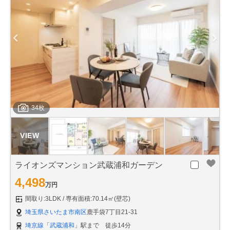
34枚
ライオンズマンション武蔵浦和ガーデン
4,498
万円
間取り:3LDK
専有面積:70.14㎡(壁芯)
埼玉県さいたま市南区
鹿手袋7丁目21-31
埼京線
「
武蔵浦和
」駅まで 徒歩14分