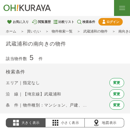
お気に入り
閲覧履歴
比較リスト
検索条件
ログイン
ホーム
買いたい
物件検索一覧
武蔵浦和の物件
南向き
武蔵浦和の南向きの物件
5
該当物件数
件
検索条件
エリア｜指定なし
変更
沿 線｜【埼京線】武蔵浦和
変更
条 件｜物件種別：マンション、戸建、土地 / 南向き
変更
大きく表示
小さく表示
地図表示