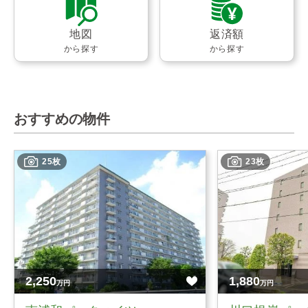
地図
返済額
から探す
から探す
おすすめの物件
25枚
23枚
2,250
1,880
万円
万円