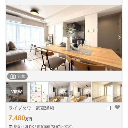
28枚
ライブタワー武蔵浦和
7,480
万円
間取り:3LDK
専有面積:73.97㎡(壁芯)