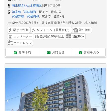
埼玉県さいたま市南区
別所7丁目6-8
埼京線
「
武蔵浦和
」駅まで 徒歩2分
武蔵野線
「
武蔵浦和
」駅まで 徒歩2分
築年月:2001年3月
主要採光面:南東
所在階数:36階・地上38階
駅まで平坦
リフォーム（履歴含む）
即引渡可
エレベーター
総戸数100戸以上
宅配BOX
オートロック
見学予約
お問合せ
詳細を見る