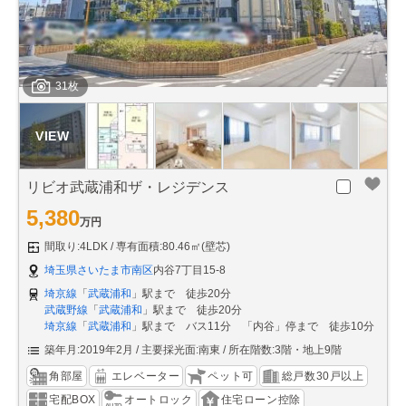
31枚
リビオ武蔵浦和ザ・レジデンス
5,380
万円
間取り:4LDK
専有面積:80.46㎡(壁芯)
埼玉県さいたま市南区
内谷7丁目15-8
埼京線
「
武蔵浦和
」駅まで 徒歩20分
武蔵野線
「
武蔵浦和
」駅まで 徒歩20分
埼京線
「
武蔵浦和
」駅まで バス11分 「内谷」停まで 徒歩10分
築年月:2019年2月
主要採光面:南東
所在階数:3階・地上9階
角部屋
エレベーター
ペット可
総戸数30戸以上
宅配BOX
オートロック
住宅ローン控除