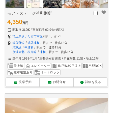
モア・ステージ浦和別所
4,350
万円
間取り:3LDK
専有面積:62.94㎡(壁芯)
埼玉県さいたま市南区
別所3丁目5-1
武蔵野線
「
武蔵浦和
」駅まで 徒歩12分
埼京線
「
中浦和
」駅まで 徒歩13分
京浜東北・根岸線
「
浦和
」駅まで 徒歩16分
築年月:1998年1月
主要採光面:南西
所在階数:11階・地上11階
最上階
エレベーター
総戸数30戸以上
宅配BOX
駐車場空あり
オートロック
見学予約
お問合せ
詳細を見る