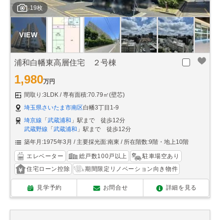
19枚
浦和白幡東高層住宅 ２号棟
1,980
万円
間取り:3LDK
専有面積:70.79㎡(壁芯)
埼玉県さいたま市南区
白幡3丁目1-9
埼京線
「
武蔵浦和
」駅まで 徒歩12分
武蔵野線
「
武蔵浦和
」駅まで 徒歩12分
築年月:1975年3月
主要採光面:南東
所在階数:9階・地上10階
エレベーター
総戸数100戸以上
駐車場空あり
住宅ローン控除
期間限定リノベーション向き物件
見学予約
お問合せ
詳細を見る