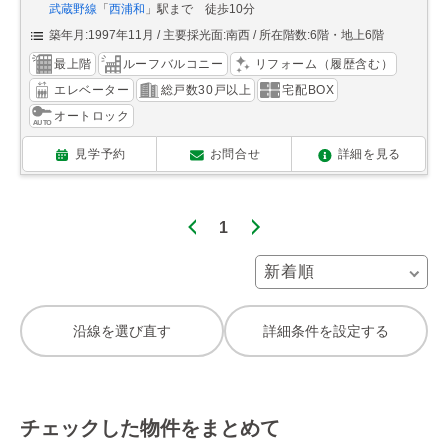
武蔵野線
「
西浦和
」駅まで 徒歩10分
築年月:1997年11月
主要採光面:南西
所在階数:6階・地上6階
最上階
ルーフバルコニー
リフォーム（履歴含む）
エレベーター
総戸数30戸以上
宅配BOX
オートロック
見学予約
お問合せ
詳細を見る
1
沿線を選び直す
詳細条件を設定する
チェックした物件をまとめて