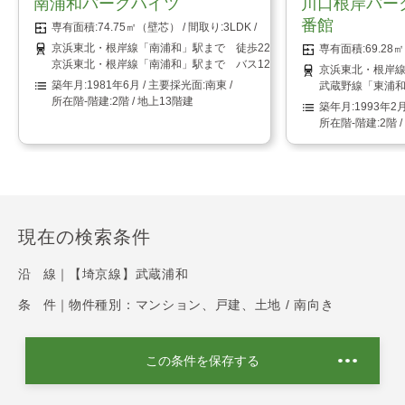
南浦和パークハイツ
川口根岸パー
番館
74.75㎡（壁芯）
3LDK
京浜東北・根岸線「南浦和」駅まで 徒歩22分
69.2
京浜東北・根岸線「南浦和」駅まで バス12分 「二十三夜坂下停留所
京浜東北・根岸線
1981年6月
南東
武蔵野線「東浦和
2階 / 地上13階建
1993年2
2階 
現在の検索条件
沿 線｜
【埼京線】武蔵浦和
条 件｜
物件種別：マンション、戸建、土地 / 南向き
この条件を保存する