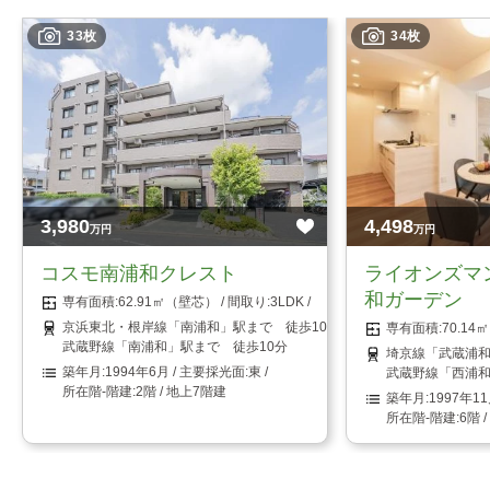
33枚
34枚
3,980
4,498
万円
万円
コスモ南浦和クレスト
ライオンズマ
和ガーデン
62.91㎡（壁芯）
3LDK
京浜東北・根岸線「南浦和」駅まで 徒歩10分
70.1
武蔵野線「南浦和」駅まで 徒歩10分
埼京線「武蔵浦和
1994年6月
東
武蔵野線「西浦和
2階 / 地上7階建
1997年1
6階 