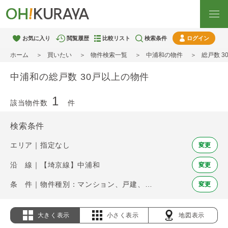
お気に入り
閲覧履歴
比較リスト
検索条件
ログイン
ホーム
買いたい
物件検索一覧
中浦和の物件
総戸数 
中浦和の総戸数 30戸以上の物件
1
該当物件数
件
検索条件
エリア｜指定なし
変更
沿 線｜【埼京線】中浦和
変更
条 件｜物件種別：マンション、戸建、土地 / 総戸数 30戸以上
変更
大きく表示
小さく表示
地図表示