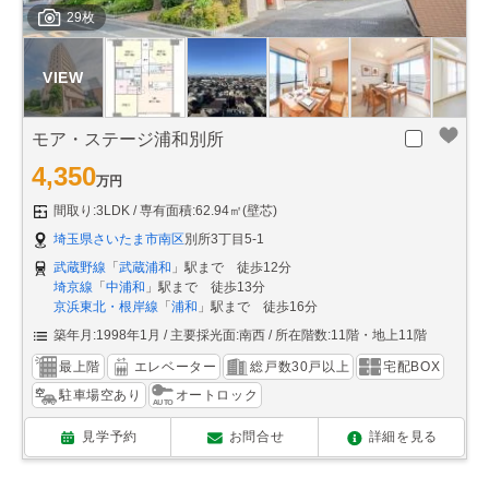
29枚
モア・ステージ浦和別所
4,350
万円
間取り:3LDK
専有面積:62.94㎡(壁芯)
埼玉県さいたま市南区
別所3丁目5-1
武蔵野線
「
武蔵浦和
」駅まで 徒歩12分
埼京線
「
中浦和
」駅まで 徒歩13分
京浜東北・根岸線
「
浦和
」駅まで 徒歩16分
築年月:1998年1月
主要採光面:南西
所在階数:11階・地上11階
最上階
エレベーター
総戸数30戸以上
宅配BOX
駐車場空あり
オートロック
見学予約
お問合せ
詳細を見る