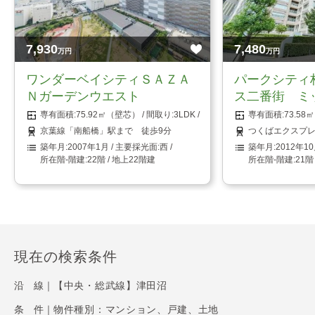
7,930
7,480
万円
万円
ワンダーベイシティＳＡＺＡ
パークシティ
Ｎガーデンウエスト
ス二番街 ミ
75.92㎡（壁芯）
3LDK
73.5
京葉線「南船橋」駅まで 徒歩9分
つくばエクスプレ
2007年1月
西
2012年1
22階 / 地上22階建
21階
現在の検索条件
沿 線｜
【中央・総武線】津田沼
条 件｜
物件種別：マンション、戸建、土地