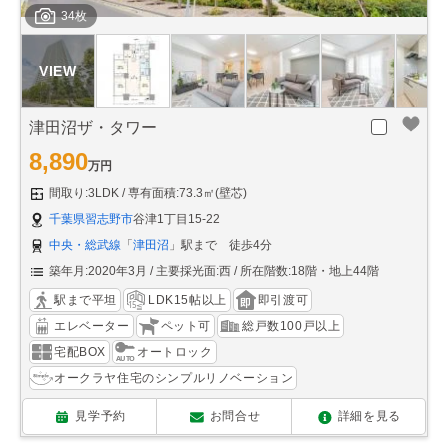
34枚
津田沼ザ・タワー
8,890
万円
間取り:3LDK
専有面積:73.3㎡(壁芯)
千葉県習志野市
谷津1丁目15-22
中央・総武線
「
津田沼
」駅まで 徒歩4分
築年月:2020年3月
主要採光面:西
所在階数:18階・地上44階
駅まで平坦
LDK15帖以上
即引渡可
エレベーター
ペット可
総戸数100戸以上
宅配BOX
オートロック
オークラヤ住宅のシンプルリノベーション
見学予約
お問合せ
詳細を見る