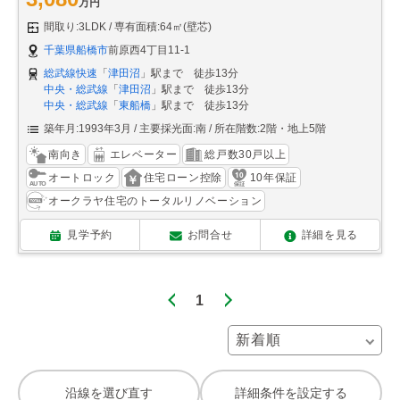
万円
間取り:3LDK
専有面積:64㎡(壁芯)
千葉県船橋市
前原西4丁目11-1
総武線快速
「
津田沼
」駅まで 徒歩13分
中央・総武線
「
津田沼
」駅まで 徒歩13分
中央・総武線
「
東船橋
」駅まで 徒歩13分
築年月:1993年3月
主要採光面:南
所在階数:2階・地上5階
南向き
エレベーター
総戸数30戸以上
オートロック
住宅ローン控除
10年保証
オークラヤ住宅のトータルリノベーション
見学予約
お問合せ
詳細を見る
1
沿線を選び直す
詳細条件を設定する