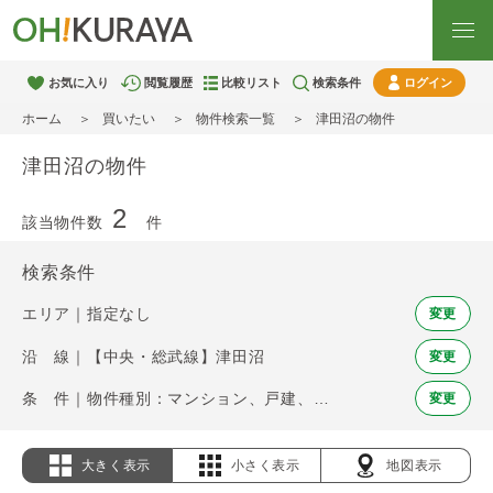
お気に入り
閲覧履歴
比較リスト
検索条件
ログイン
ホーム
買いたい
物件検索一覧
津田沼の物件
津田沼の物件
2
該当物件数
件
検索条件
エリア｜指定なし
変更
沿 線｜【中央・総武線】津田沼
変更
条 件｜物件種別：マンション、戸建、土地
変更
大きく表示
小さく表示
地図表示