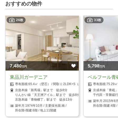
おすすめの物件
26枚
33枚
7,480
5,798
万円
万円
東品川ガーデニア
ベルフール青
65.4㎡（壁芯）
2LDK+S（納戸）
75.2
京急本線「新馬場」駅まで 徒歩8分
京成本線「青砥」
りんかい線「天王洲アイル」駅まで 徒歩8分
千代田・常磐緩行
京急本線「青物横丁」駅まで 徒歩13分
2015年8
1974年10月
南
4階 
6階 / 地上11階建