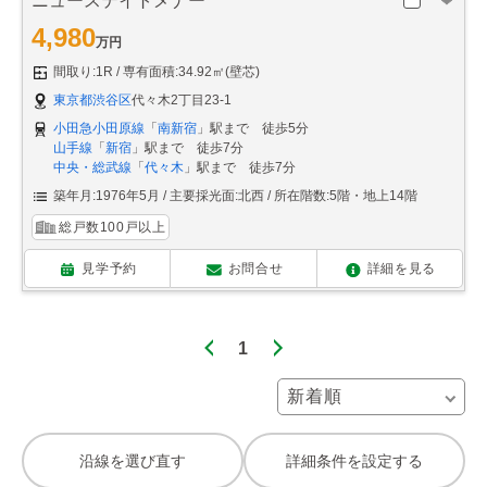
ニューステイトメナー
4,980
万円
間取り:1R
専有面積:34.92㎡(壁芯)
東京都渋谷区
代々木2丁目23-1
小田急小田原線
「
南新宿
」駅まで 徒歩5分
山手線
「
新宿
」駅まで 徒歩7分
中央・総武線
「
代々木
」駅まで 徒歩7分
築年月:1976年5月
主要採光面:北西
所在階数:5階・地上14階
総戸数100戸以上
見学予約
お問合せ
詳細を見る
1
沿線を選び直す
詳細条件を設定する