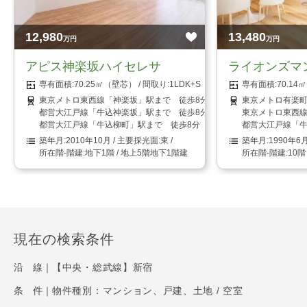
12,980
13,480
万円
万円
アピス神楽坂ハイセレサ
ライオンズマ
70.25㎡（壁芯）
1LDK+S（納戸）
70.1
東京メトロ東西線「神楽坂」駅まで 徒歩8分
東京メトロ有楽町
都営大江戸線「牛込神楽坂」駅まで 徒歩8分
東京メトロ東西線
都営大江戸線「牛込柳町」駅まで 徒歩8分
都営大江戸線「牛
2010年10月
東
1990年6
地下1階 / 地上5階地下1階建
10階
現在の検索条件
沿 線｜
【中央・総武線】新宿
条 件｜
物件種別：マンション、戸建、土地 / 空室