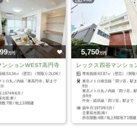
099
5,750
万円
万円
マンションWEST高円寺
レックス四谷マンショ
53.34㎡（壁芯）
2LDK
63.87㎡（壁芯）
メトロ丸ノ内線「東高円寺」駅まで
東京メトロ南北線「四ツ谷」駅
1分
8分
東京メトロ丸ノ内線「四ツ谷」
1974年6月
歩9分
東
中央・総武線「四ツ谷」駅まで 
7階 / 地上10階建
1973年3月
南
4階 / 地上8階地下1階建