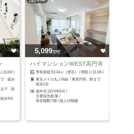
5,099
万円
ン
ハイマンションWEST高円寺
2LDK
53.34㎡（壁芯）
2LDK
まで 徒歩
東京メトロ丸ノ内線「東高円寺」駅まで
徒歩1分
駅まで 徒
1974年6月
東
徒歩9分
7階 / 地上10階建