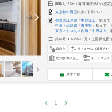
間取り:3DK
専有面積:53㎡(壁芯
東京都中野区
中央1丁目51-7
都営大江戸線
「
中野坂上
」駅まで
中央・総武線
「
東中野
」駅まで 
東京メトロ丸ノ内線
「
中野坂上
」
築年月:1972年11月
主要採光面:
南向き
リフォーム（履歴含む
総戸数30戸以上
オートロック
見学予約
1