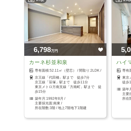
6,798
5,
万円
カーネ杉並和泉
ハイ
52.11㎡（壁芯）
2LDK
京王線「代田橋」駅まで 徒歩7分
東京
京王線「笹塚」駅まで 徒歩11分
徒歩
東京メトロ方南支線「方南町」駅まで 徒
歩15分
1992年8月
南東
3階 / 地上7階地下1階建