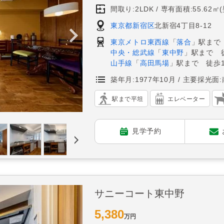
間取り:2LDK
専有面積:55.62㎡
東京都新宿区
北新宿4丁目8-12
東京メトロ東西線
「
落合
」駅まで
中央・総武線
「
東中野
」駅まで 
山手線
「
高田馬場
」駅まで 徒歩1
築年月:1977年10月
主要採光面:
駅まで平坦
エレベーター
見学予約
サニーコート東中野
5,380
万円