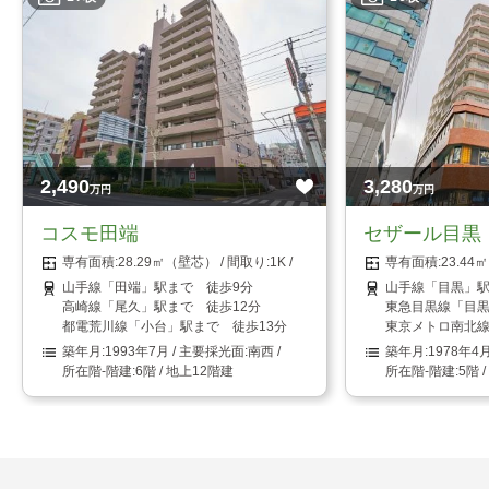
2,490
3,280
万円
万円
コスモ田端
セザール目黒
28.29㎡（壁芯）
1K
23.4
山手線「田端」駅まで 徒歩9分
山手線「目黒」駅
高崎線「尾久」駅まで 徒歩12分
東急目黒線「目黒
都電荒川線「小台」駅まで 徒歩13分
東京メトロ南北線
1993年7月
南西
1978年4
6階 / 地上12階建
5階 