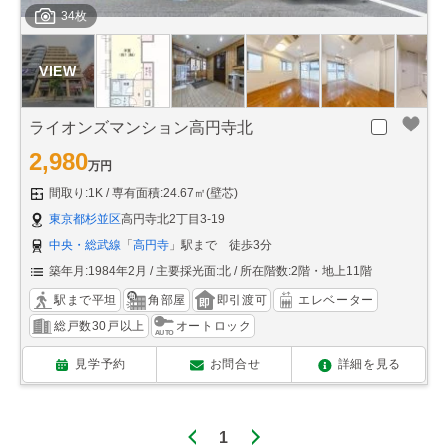
34枚
ライオンズマンション高円寺北
2,980
万円
間取り:1K
専有面積:24.67㎡(壁芯)
東京都杉並区
高円寺北2丁目3-19
中央・総武線
「
高円寺
」駅まで 徒歩3分
築年月:1984年2月
主要採光面:北
所在階数:2階・地上11階
駅まで平坦
角部屋
即引渡可
エレベーター
総戸数30戸以上
オートロック
見学予約
お問合せ
詳細を見る
1