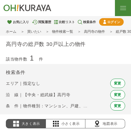
お気に入り
閲覧履歴
比較リスト
検索条件
ログイン
ホーム
買いたい
物件検索一覧
高円寺の物件
総戸数 
高円寺の総戸数 30戸以上の物件
1
該当物件数
件
検索条件
エリア｜指定なし
変更
沿 線｜【中央・総武線】高円寺
変更
条 件｜物件種別：マンション、戸建、土地 / 総戸数 30戸以上
変更
大きく表示
小さく表示
地図表示