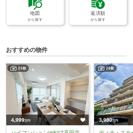
地図
返済額
から探す
から探す
おすすめの物件
25枚
26枚
4,999
3,980
万円
万円
ハイマンションWEST高円寺
ディナ・スカ