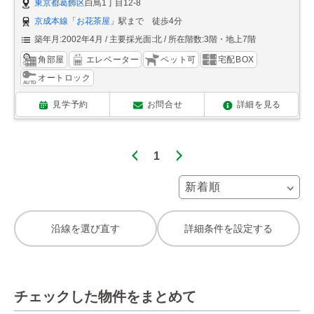
東京都葛飾区
白鳥1丁目12-8
京成本線
「
お花茶屋
」駅まで 徒歩4分
築年月:2002年4月
主要採光面:北
所在階数:3階・地上7階
角部屋
エレベーター
ペット可
宅配BOX
オートロック
見学予約
お問合せ
詳細を見る
1
沿線を選び直す
詳細条件を設定する
チェックした物件をまとめて