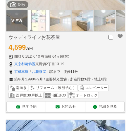
34枚
ウッディライフお花茶屋
4,599
万円
間取り:3LDK
専有面積:64㎡(壁芯)
東京都葛飾区
東堀切2丁目13-19
京成本線
「
お花茶屋
」駅まで 徒歩11分
築年月:1990年9月
主要採光面:南
所在階数:6階・地上8階
南向き
リフォーム（履歴含む）
エレベーター
総戸数30戸以上
宅配BOX
オートロック
見学予約
お問合せ
詳細を見る