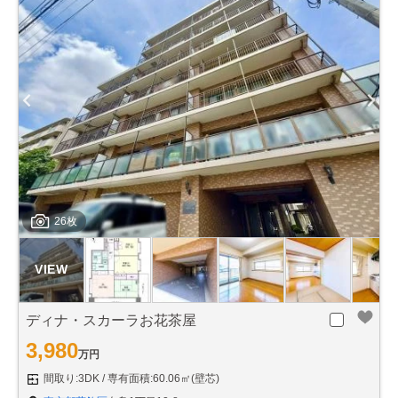
26枚
ディナ・スカーラお花茶屋
3,980
万円
間取り:3DK
専有面積:60.06㎡(壁芯)