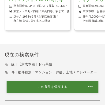
53.34㎡（壁芯）
2LDK
60.0
東京メトロ丸ノ内線「東高円寺」駅まで 徒歩1分
京成本線「お花茶
1974年6月
東
2002年4
7階 / 地上10階建
3階 
現在の検索条件
沿 線｜
【京成本線】お花茶屋
条 件｜
物件種別：マンション、戸建、土地 / エレベーター
この条件を保存する