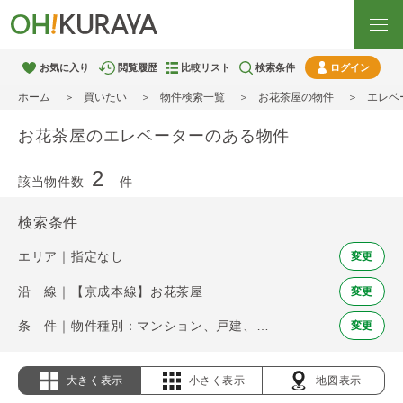
お気に入り
閲覧履歴
比較リスト
検索条件
ログイン
ホーム
買いたい
物件検索一覧
お花茶屋の物件
エレベ
お花茶屋のエレベーターのある物件
2
該当物件数
件
検索条件
エリア｜指定なし
変更
沿 線｜【京成本線】お花茶屋
変更
条 件｜物件種別：マンション、戸建、土地 / エレベーター
変更
大きく表示
小さく表示
地図表示