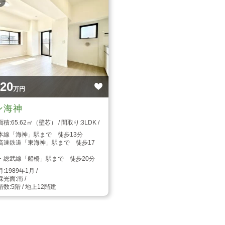
枚
220
万円
ン海神
65.62㎡（壁芯）
3LDK
本線「海神」駅まで 徒歩13分
高速鉄道「東海神」駅まで 徒歩17
・総武線「船橋」駅まで 徒歩20分
1989年1月
南
5階 / 地上12階建