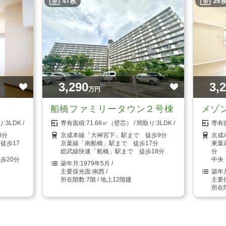
47枚
26
3,290
3,
万円
船橋ファミリータウン２号棟
メゾ
3LDK
71.68㎡（壁芯）
3LDK
3分
京成本線「大神宮下」駅まで 徒歩9分
京成
徒歩17
京葉線「南船橋」駅まで 徒歩17分
東葉
総武線快速「船橋」駅まで 徒歩18分
分
歩20分
中央
1979年5月
南西
7階 / 地上12階建