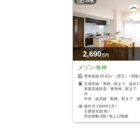
26枚
2,690
万円
メゾン海神
65.62㎡（壁芯）
京成本線「海神」駅まで 徒歩1
東葉高速鉄道「東海神」駅まで 
分
中央・総武線「船橋」駅まで 徒
1989年1月
南
3階 / 地上12階建