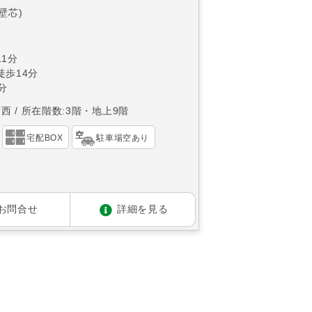
(壁芯)
1分
徒歩14分
分
南西
所在階数:3階・地上9階
宅配BOX
駐車場空あり
お問合せ
詳細を見る