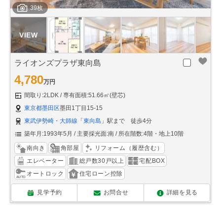
39枚
ライオンズプラザ東向島
4,780
万円
間取り:2LDK
専有面積:51.66㎡(壁芯)
東京都墨田区
墨田1丁目15-15
東武伊勢崎・大師線
「
東向島
」駅まで 徒歩4分
築年月:1993年5月
主要採光面:南
所在階数:4階・地上10階
南向き
角部屋
リフォーム（履歴含む）
エレベーター
総戸数30戸以上
宅配BOX
オートロック
住宅ローン控除
見学予約
お問合せ
詳細を見る