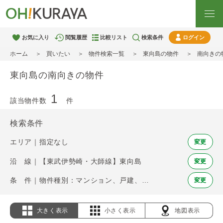
お気に入り
閲覧履歴
比較リスト
検索条件
ログイン
ホーム
買いたい
物件検索一覧
東向島の物件
南向きの
東向島の南向きの物件
1
該当物件数
件
検索条件
エリア｜指定なし
変更
沿 線｜【東武伊勢崎・大師線】東向島
変更
条 件｜物件種別：マンション、戸建、土地 / 南向き
変更
大きく表示
小さく表示
地図表示