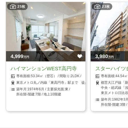
25枚
23枚
4,999
3,980
万円
万円
ハイマンションWEST高円寺
スターハイツ
53.34㎡（壁芯）
2LDK
44.5
東京メトロ丸ノ内線「東高円寺」駅まで 徒歩1分
都営大江戸線「新
中央・総武線「浅
1974年6月
東
東京メトロ日比谷
7階 / 地上10階建
1982年3
3階 