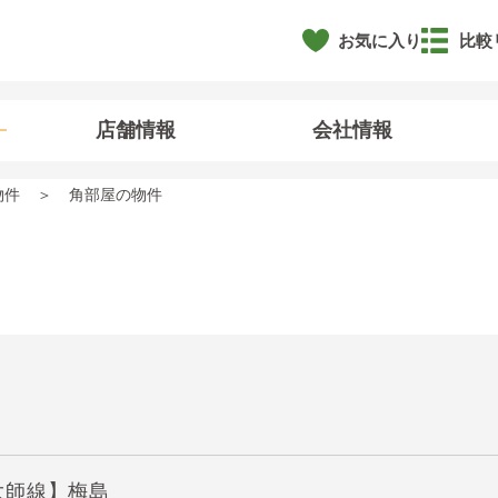
お気に入り
比較
店舗情報
会社情報
物件
角部屋の物件
大師線】梅島