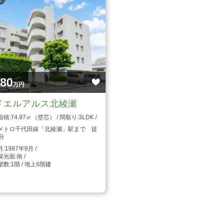
480
万円
ドエルアルス北綾瀬
74.97㎡（壁芯）
3LDK
メトロ千代田線「北綾瀬」駅まで 徒
分
1987年9月
南
1階 / 地上6階建