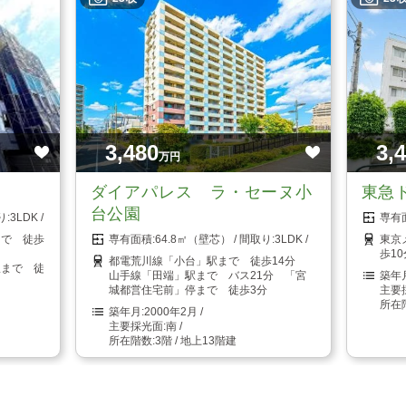
3,480
3,
万円
ダイアパレス ラ・セーヌ小
東急
台公園
3LDK
まで 徒歩
64.8㎡（壁芯）
3LDK
東京
歩10
都電荒川線「小台」駅まで 徒歩14分
駅まで 徒
山手線「田端」駅まで バス21分 「宮
城都営住宅前」停まで 徒歩3分
2000年2月
南
3階 / 地上13階建