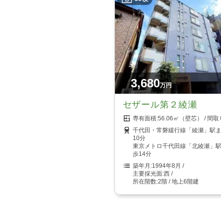
3,680
万円
セザール第２綾瀬
56.06㎡（壁芯）
千代田・常磐緩行線「綾瀬」駅
10分
東京メトロ千代田線「北綾瀬」
歩14分
1994年8月
西
2階 / 地上6階建