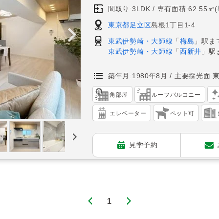
間取り:3LDK
専有面積:62.55㎡
東京都足立区
島根1丁目1-4
東武伊勢崎・大師線
「
梅島
」駅ま
東武伊勢崎・大師線
「
西新井
」駅
築年月:1980年8月
主要採光面:
角部屋
ルーフバルコニー
エレベーター
ペット可
見学予約
1