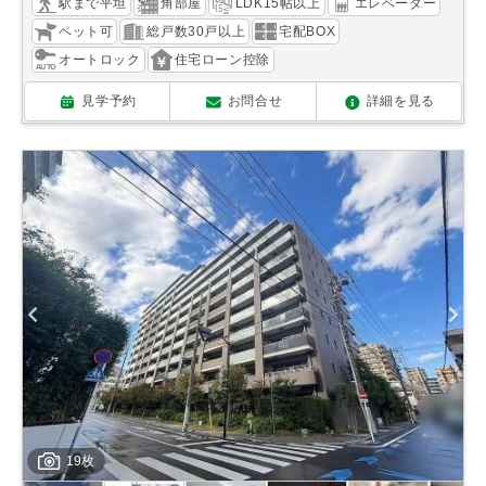
駅まで平坦
角部屋
LDK15帖以上
エレベーター
ペット可
総戸数30戸以上
宅配BOX
オートロック
住宅ローン控除
見学予約
お問合せ
詳細を見る
19枚