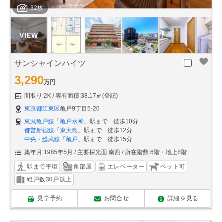
32枚
サンシャインハイツ
3,290
万円
間取り:2K
専有面積:38.17㎡(登記)
東京都江東区
亀戸9丁目5-20
東武亀戸線
「
亀戸水神
」駅まで 徒歩10分
都営新宿線
「
東大島
」駅まで 徒歩12分
中央・総武線
「
亀戸
」駅まで 徒歩15分
築年月:1985年5月
主要採光面:南西
所在階数:6階・地上8階
駅まで平坦
角部屋
エレベーター
ペット可
総戸数30戸以上
見学予約
お問合せ
詳細を見る