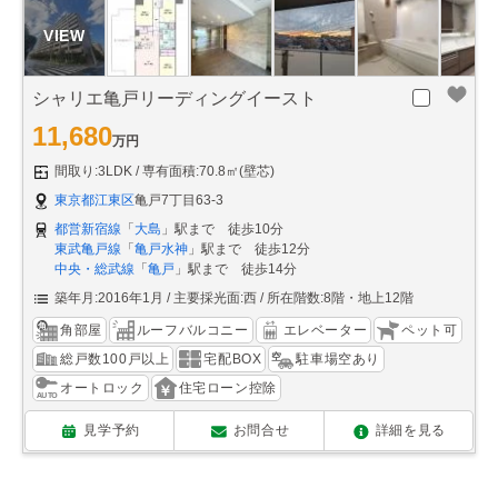
シャリエ亀戸リーディングイースト
11,680
万円
間取り:3LDK
専有面積:70.8㎡(壁芯)
東京都江東区
亀戸7丁目63-3
都営新宿線
「
大島
」駅まで 徒歩10分
東武亀戸線
「
亀戸水神
」駅まで 徒歩12分
中央・総武線
「
亀戸
」駅まで 徒歩14分
築年月:2016年1月
主要採光面:西
所在階数:8階・地上12階
角部屋
ルーフバルコニー
エレベーター
ペット可
総戸数100戸以上
宅配BOX
駐車場空あり
オートロック
住宅ローン控除
見学予約
お問合せ
詳細を見る