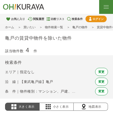
お気に入り
閲覧履歴
比較リスト
検索条件
ログイン
ホーム
買いたい
物件検索一覧
亀戸の物件
賃貸中物件
亀戸の賃貸中物件を除いた物件
4
該当物件数
件
検索条件
エリア｜指定なし
変更
沿 線｜【東武亀戸線】亀戸
変更
条 件｜物件種別：マンション、戸建、土地 / 賃貸中物件を除く
変更
大きく表示
小さく表示
地図表示