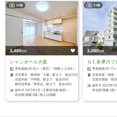
30枚
33枚
3,480
3,080
万円
万円
シャンボール大森
ＧＥ多摩川フ
40.92㎡（壁芯）
1LDK
35.7
京浜東北・根岸線「大森」駅まで 徒歩15分
京急本線「雑色」
京急本線「平和島」駅まで 徒歩20分
京急空港線「糀谷
都営浅草線「西馬込」駅まで 徒歩20分
2022年5
1972年2月
南西
1階 
1階 / 地上12階建