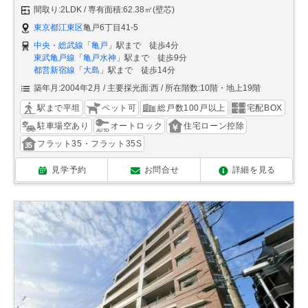
間取り:2LDK
専有面積:62.38㎡(壁芯)
東京都江東区
亀戸6丁目41-5
中央・総武線
「
亀戸
」駅まで 徒歩4分
東武亀戸線
「
亀戸水神
」駅まで 徒歩9分
都営新宿線
「
大島
」駅まで 徒歩14分
築年月:2004年2月
主要採光面:西
所在階数:10階・地上19階
駅まで平坦
ペット可
総戸数100戸以上
宅配BOX
駐車場空あり
オートロック
住宅ローン控除
フラット35・フラット35S
見学予約
お問合せ
詳細を見る