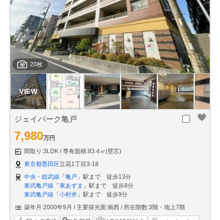
20枚
ジェイパーク亀戸
7,980
万円
間取り:3LDK
専有面積:83.4㎡(壁芯)
東京都墨田区
立花1丁目3-18
中央・総武線
「
亀戸
」駅まで 徒歩13分
東武亀戸線
「
東あずま
」駅まで 徒歩8分
東武亀戸線
「
小村井
」駅まで 徒歩9分
築年月:2000年9月
主要採光面:南西
所在階数:3階・地上7階