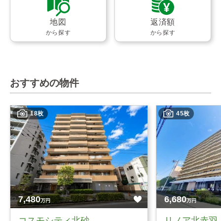
地図
返済額
から探す
から探す
おすすめの物件
18枚
45枚
7,480
6,680
万円
万円
コスモシティ北砂
リノア北赤羽