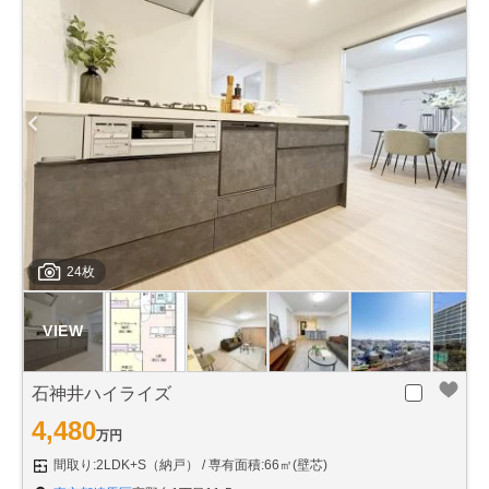
24枚
石神井ハイライズ
4,480
万円
間取り:2LDK+S（納戸）
専有面積:66㎡(壁芯)