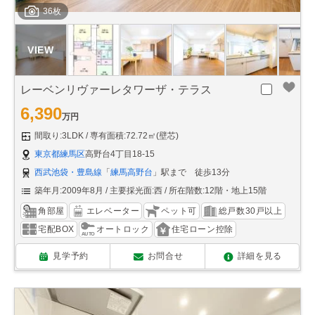
36枚
レーベンリヴァーレタワーザ・テラス
6,390
万円
間取り:3LDK
専有面積:72.72㎡(壁芯)
東京都練馬区
高野台4丁目18-15
西武池袋・豊島線
「
練馬高野台
」駅まで 徒歩13分
築年月:2009年8月
主要採光面:西
所在階数:12階・地上15階
角部屋
エレベーター
ペット可
総戸数30戸以上
宅配BOX
オートロック
住宅ローン控除
見学予約
お問合せ
詳細を見る