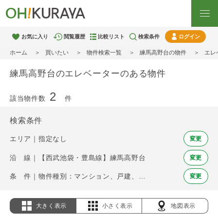
お気に入り
閲覧履歴
比較リスト
検索条件
ログイン
ホーム
買いたい
物件検索一覧
練馬高野台の物件
エレ
練馬高野台のエレベーターのある物件
2
該当物件数
件
検索条件
エリア｜指定なし
変更
沿 線｜【西武池袋・豊島線】練馬高野台
変更
条 件｜物件種別：マンション、戸建、土地 / エレベーター
変更
大きく表示
小さく表示
地図表示