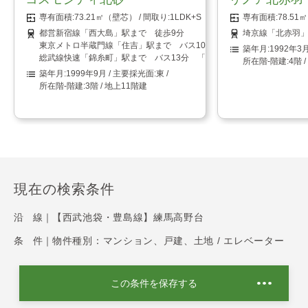
73.21㎡（壁芯）
1LDK+S（納戸）
78.5
都営新宿線「西大島」駅まで 徒歩9分
埼京線「北赤羽」
東京メトロ半蔵門線「住吉」駅まで バス10分 「小名木川小学校前」
1992年3
総武線快速「錦糸町」駅まで バス13分 「小名木川小学校前」停まで
4階 
1999年9月
東
3階 / 地上11階建
現在の検索条件
沿 線｜
【西武池袋・豊島線】練馬高野台
条 件｜
物件種別：マンション、戸建、土地 / エレベーター
この条件を保存する