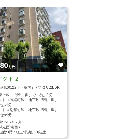
枚
980
万円
アクト２
60.22㎡（壁芯）
2LDK
東上線「成増」駅まで 徒歩1分
メトロ有楽町線「地下鉄成増」駅ま
徒歩4分
メトロ副都心線「地下鉄成増」駅ま
徒歩4分
1989年7月
南西
8階 / 地上9階地下1階建