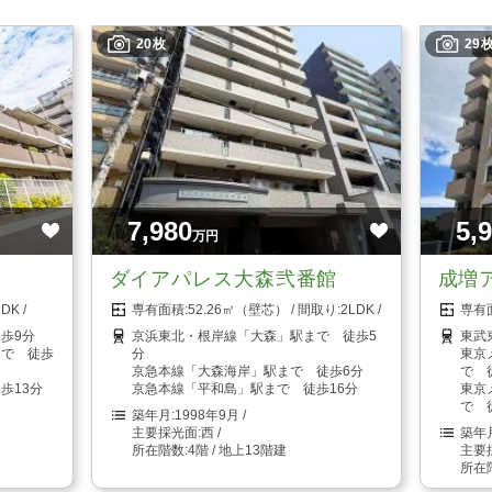
20枚
29
7,980
5,
万円
ダイアパレス大森弐番館
成増
3DK
52.26㎡（壁芯）
2LDK
歩9分
京浜東北・根岸線「大森」駅まで 徒歩5
東武
まで 徒歩
分
東京
京急本線「大森海岸」駅まで 徒歩6分
で 
歩13分
京急本線「平和島」駅まで 徒歩16分
東京
で 
1998年9月
西
4階 / 地上13階建