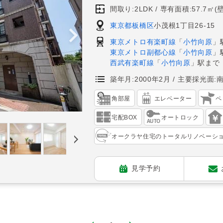
間取り:2LDK
専有面積:57.7㎡(
東京都板橋区
小茂根1丁目26-15
東京メトロ有楽町線
「
小竹向原
」
東京メトロ副都心線
「
小竹向原
」
西武有楽町線
「
小竹向原
」駅まで
築年月:2000年2月
主要採光面:
角部屋
エレベーター
ペ
宅配BOX
オートロック
オークラヤ住宅のトータルリノベーシ
見学予約