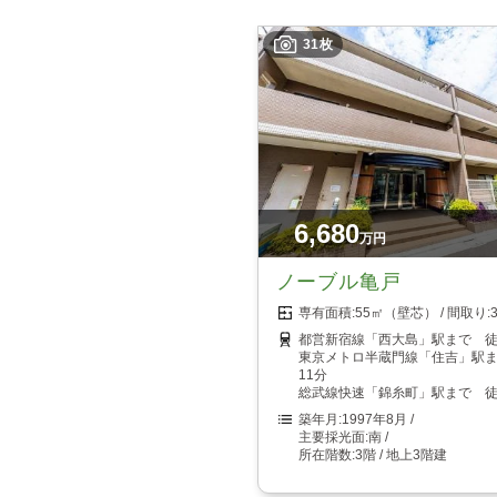
31枚
6,680
万円
ノーブル亀戸
55㎡（壁芯）
都営新宿線「西大島」駅まで 徒
東京メトロ半蔵門線「住吉」駅
11分
総武線快速「錦糸町」駅まで 徒
1997年8月
南
3階 / 地上3階建