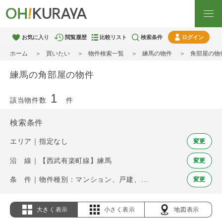
お気に入り
閲覧履歴
比較リスト
検索条件
ログイン
ホーム
買いたい
物件検索一覧
練馬の物件
角部屋の物
練馬の角部屋の物件
1
該当物件数
件
検索条件
エリア｜指定なし
変更
沿 線｜【西武有楽町線】練馬
変更
条 件｜物件種別：マンション、戸建、土地 / 角部屋
変更
大きく表示
小さく表示
地図表示