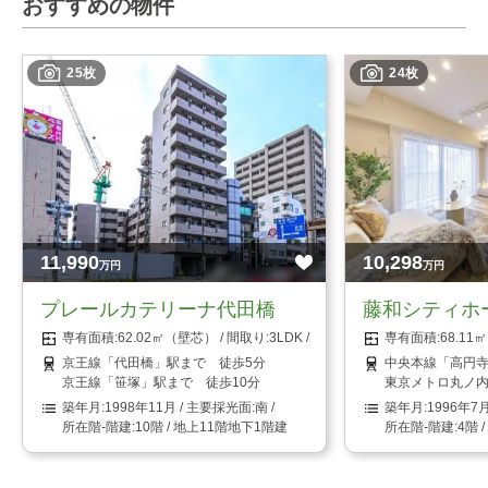
おすすめの物件
25枚
24枚
11,990
10,298
万円
万円
プレールカテリーナ代田橋
藤和シティホ
62.02㎡（壁芯）
3LDK
68.1
京王線「代田橋」駅まで 徒歩5分
中央本線「高円寺
京王線「笹塚」駅まで 徒歩10分
東京メトロ丸ノ内
1998年11月
南
1996年7
10階 / 地上11階地下1階建
4階 