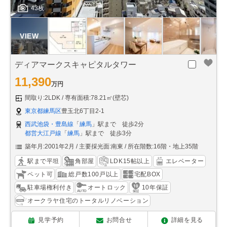
43枚
ディアマークスキャピタルタワー
11,390
万円
間取り:2LDK
専有面積:78.21㎡(壁芯)
東京都練馬区
豊玉北6丁目2-1
西武池袋・豊島線
「
練馬
」駅まで 徒歩2分
都営大江戸線
「
練馬
」駅まで 徒歩3分
築年月:2001年2月
主要採光面:南東
所在階数:16階・地上35階
駅まで平坦
角部屋
LDK15帖以上
エレベーター
ペット可
総戸数100戸以上
宅配BOX
駐車場権利付き
オートロック
10年保証
オークラヤ住宅のトータルリノベーション
見学予約
お問合せ
詳細を見る