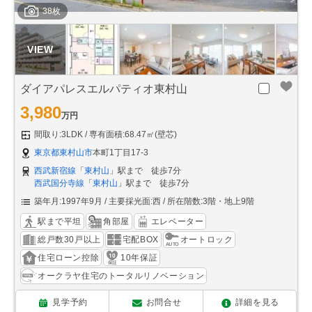
38枚
ダイアパレスエルパティオ東村山
3,980
万円
間取り:3LDK
専有面積:68.47㎡(壁芯)
東京都東村山市
本町1丁目17-3
西武新宿線
「
東村山
」駅まで 徒歩7分
西武国分寺線
「
東村山
」駅まで 徒歩7分
築年月:1997年9月
主要採光面:西
所在階数:3階・地上9階
駅まで平坦
角部屋
エレベーター
総戸数30戸以上
宅配BOX
オートロック
住宅ローン控除
10年保証
オークラヤ住宅のトータルリノベーション
見学予約
お問合せ
詳細を見る