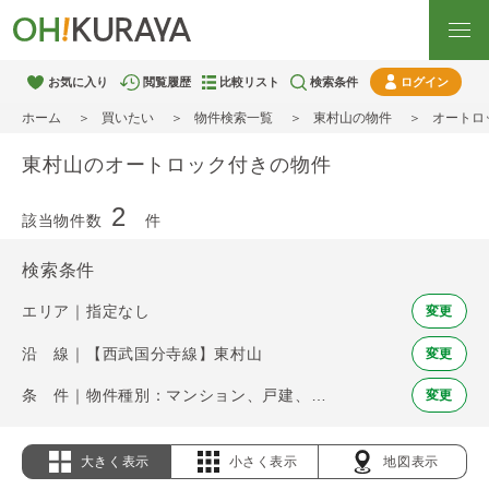
お気に入り
閲覧履歴
比較リスト
検索条件
ログイン
ホーム
買いたい
物件検索一覧
東村山の物件
オートロ
東村山のオートロック付きの物件
2
該当物件数
件
検索条件
エリア｜指定なし
変更
沿 線｜【西武国分寺線】東村山
変更
条 件｜物件種別：マンション、戸建、土地 / オートロック
変更
大きく表示
小さく表示
地図表示