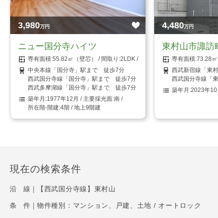
3,980
4,480
万円
万円
ニュー国分寺ハイツ
東村山市諏訪
55.82㎡（壁芯）
2LDK
73.2
中央本線「国分寺」駅まで 徒歩7分
西武新宿線「東村
西武国分寺線「国分寺」駅まで 徒歩7分
西武国分寺線「東
西武多摩湖線「国分寺」駅まで 徒歩7分
2023年1
1977年12月
南
4階 / 地上9階建
現在の検索条件
沿 線｜
【西武国分寺線】東村山
条 件｜
物件種別：マンション、戸建、土地 / オートロック