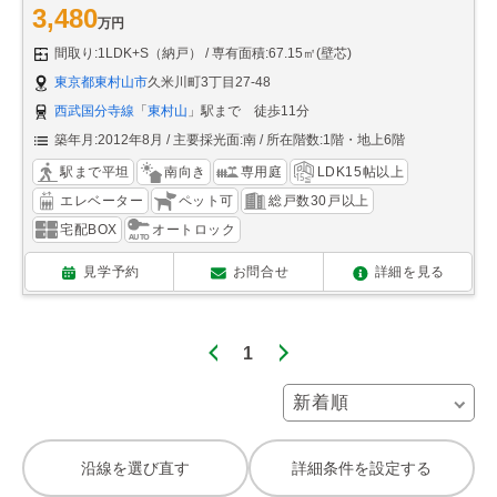
3,480
万円
間取り:1LDK+S（納戸）
専有面積:67.15㎡(壁芯)
東京都東村山市
久米川町3丁目27-48
西武国分寺線
「
東村山
」駅まで 徒歩11分
築年月:2012年8月
主要採光面:南
所在階数:1階・地上6階
駅まで平坦
南向き
専用庭
LDK15帖以上
エレベーター
ペット可
総戸数30戸以上
宅配BOX
オートロック
見学予約
お問合せ
詳細を見る
1
沿線を選び直す
詳細条件を設定する