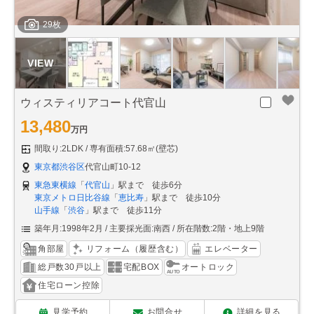
29枚
ウィスティリアコート代官山
13,480
万円
間取り:2LDK
専有面積:57.68㎡(壁芯)
東京都渋谷区
代官山町10-12
東急東横線
「
代官山
」駅まで 徒歩6分
東京メトロ日比谷線
「
恵比寿
」駅まで 徒歩10分
山手線
「
渋谷
」駅まで 徒歩11分
築年月:1998年2月
主要採光面:南西
所在階数:2階・地上9階
角部屋
リフォーム（履歴含む）
エレベーター
総戸数30戸以上
宅配BOX
オートロック
住宅ローン控除
見学予約
お問合せ
詳細を見る