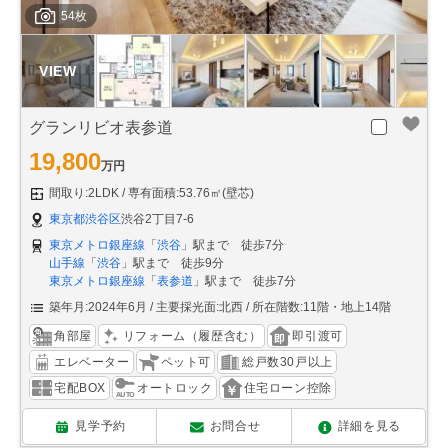
54枚
グランリビオ表参道
19,800
万円
間取り:2LDK
専有面積:53.76㎡(壁芯)
東京都渋谷区
渋谷2丁目7-6
東京メトロ銀座線
「
渋谷
」駅まで 徒歩7分
山手線
「
渋谷
」駅まで 徒歩9分
東京メトロ銀座線
「
表参道
」駅まで 徒歩7分
築年月:2024年6月
主要採光面:北西
所在階数:11階・地上14階
角部屋
リフォーム（履歴含む）
即引渡可
エレベーター
ペット可
総戸数30戸以上
宅配BOX
オートロック
住宅ローン控除
見学予約
お問合せ
詳細を見る