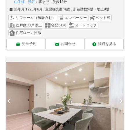
山手線
「
渋谷
」駅まで 徒歩15分
築年月:1995年8月
主要採光面:南西
所在階数:4階・地上9階
リフォーム（履歴含む）
エレベーター
ペット可
総戸数30戸以上
宅配BOX
オートロック
住宅ローン控除
見学予約
お問合せ
詳細を見る