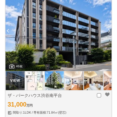
46枚
ザ・パークハウス渋谷南平台
31,000
万円
間取り:1LDK
専有面積:71.84㎡(壁芯)