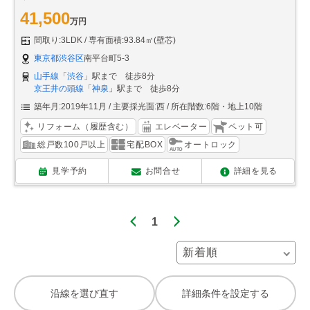
41,500
万円
間取り:3LDK
専有面積:93.84㎡(壁芯)
東京都渋谷区
南平台町5-3
山手線
「
渋谷
」駅まで 徒歩8分
京王井の頭線
「
神泉
」駅まで 徒歩8分
築年月:2019年11月
主要採光面:西
所在階数:6階・地上10階
リフォーム（履歴含む）
エレベーター
ペット可
総戸数100戸以上
宅配BOX
オートロック
見学予約
お問合せ
詳細を見る
1
沿線を選び直す
詳細条件を設定する