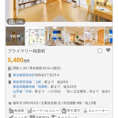
29枚
プライマリー桜新町
5,480
万円
間取り:2K
専有面積:45.6㎡(壁芯)
東京都世田谷区
世田谷2丁目25-4
東急世田谷線
「
上町
」駅まで 徒歩9分
東急田園都市線
「
桜新町
」駅まで 徒歩15分
山手線
「
渋谷
」駅まで バス33分 「松ヶ丘交番前」停まで 徒歩2
分
築年月:2001年3月
主要採光面:北
所在階数:4階・地上5階
角部屋
ルーフバルコニー
即引渡可
エレベーター
ペット可
宅配BOX
オートロック