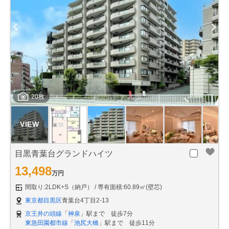
20枚
目黒青葉台グランドハイツ
13,498
万円
間取り:2LDK+S（納戸）
専有面積:60.89㎡(壁芯)
東京都目黒区
青葉台4丁目2-13
京王井の頭線
「
神泉
」駅まで 徒歩7分
東急田園都市線
「
池尻大橋
」駅まで 徒歩11分