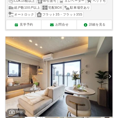
LDK15帖以上
即引渡可
エレベーター
ペット可
総戸数100戸以上
宅配BOX
駐車場空あり
オートロック
フラット35・フラット35S
見学予約
お問合せ
詳細を見る
59枚