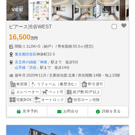
ピアース渋谷WEST
16,500
万円
間取り:1LDK+S（納戸）
専有面積:55.5㎡(壁芯)
東京都渋谷区
神泉町22-3
京王井の頭線
「
神泉
」駅まで 徒歩5分
山手線
「
渋谷
」駅まで 徒歩14分
築年月:2020年11月
主要採光面:北東
所在階数:14階・地上15階
角部屋
リフォーム（履歴含む）
即引渡可
エレベーター
ペット可
総戸数30戸以上
宅配BOX
オートロック
住宅ローン控除
見学予約
お問合せ
詳細を見る