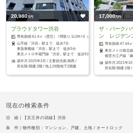
20,980
17,000
万円
万円
プラウドタワー渋谷
ザ・パークハ
ン レジデン
61.4㎡（壁芯）
1LDK+S（納戸）
山手線「渋谷」駅まで 徒歩7分
47.4
東急東横線「渋谷」駅まで 徒歩5分
東京メトロ南北線
東京メトロ半蔵門線「渋谷」駅まで 徒歩5分
都営大江戸線「麻
2025年3月
南西
2021年1
3階 / 地上26階地下2階建
1階 
現在の検索条件
沿 線｜
【京王井の頭線】渋谷
条 件｜
物件種別：マンション、戸建、土地 / オートロック