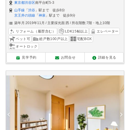
東京都渋谷区
南平台町5-3
山手線
「
渋谷
」駅まで 徒歩8分
京王井の頭線
「
神泉
」駅まで 徒歩9分
築年月:2019年11月
主要採光面:西
所在階数:7階・地上10階
リフォーム（履歴含む）
LDK15帖以上
エレベーター
ペット可
総戸数100戸以上
宅配BOX
オートロック
見学予約
お問合せ
詳細を見る