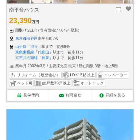
南平台ハウス
23,390
万円
間取り:2LDK
専有面積:77.64㎡(壁芯)
東京都渋谷区
南平台町7-6
山手線
「
渋谷
」駅まで 徒歩8分
東急東横線
「
代官山
」駅まで 徒歩11分
京王井の頭線
「
神泉
」駅まで 徒歩11分
築年月:2002年3月
主要採光面:北東
所在階数:3階・地上5階
リフォーム（履歴含む）
LDK15帖以上
エレベーター
ペット可
総戸数30戸以上
オートロック
見学予約
お問合せ
詳細を見る