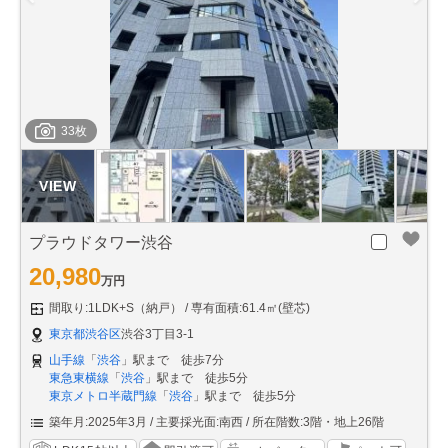
33枚
プラウドタワー渋谷
20,980
万円
間取り:1LDK+S（納戸）
専有面積:61.4㎡(壁芯)
東京都渋谷区
渋谷3丁目3-1
山手線
「
渋谷
」駅まで 徒歩7分
東急東横線
「
渋谷
」駅まで 徒歩5分
東京メトロ半蔵門線
「
渋谷
」駅まで 徒歩5分
築年月:2025年3月
主要採光面:南西
所在階数:3階・地上26階