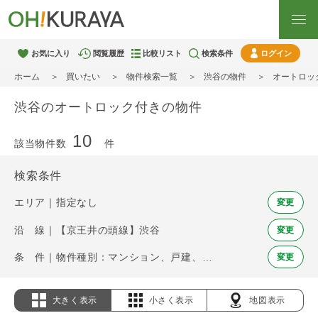
お気に入り
閲覧履歴
比較リスト
検索条件
ログイン
ホーム
買いたい
物件検索一覧
渋谷の物件
オートロッ
渋谷のオートロック付きの物件
10
該当物件数
件
検索条件
エリア｜指定なし
変更
沿 線｜【京王井の頭線】渋谷
変更
条 件｜物件種別：マンション、戸建、土地 / オートロック
変更
大きく表示
小さく表示
地図表示