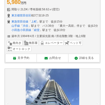
5,980
万円
間取り:2LDK
専有面積:58.62㎡(壁芯)
東京都世田谷区
桜3丁目18-25
東急世田谷線
「
上町
」駅まで 徒歩15分
山手線
「
渋谷
」駅まで バス36分 「農大一高前」停まで 徒歩2分
小田急小田原線
「
経堂
」駅まで 徒歩19分
築年月:1994年4月
主要採光面:南
所在階数:3階・地上6階
南向き
角部屋
エレベーター
ペット可
オートロック
見学予約
お問合せ
詳細を見る