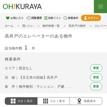
お気に入り
閲覧履歴
比較リスト
検索条件
ログイン
ホーム
買いたい
物件検索一覧
高井戸の物件
エレベー
高井戸のエレベーターのある物件
1
該当物件数
件
検索条件
エリア｜指定なし
変更
沿 線｜【京王井の頭線】高井戸
変更
条 件｜物件種別：マンション、戸建、土地 / エレベーター
変更
大きく表示
小さく表示
地図表示