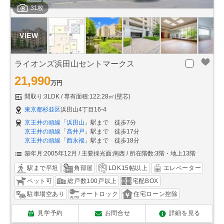
31枚
ライオンズ浜田山セントマークス
21,990
万円
間取り:3LDK
専有面積:122.28㎡(壁芯)
東京都杉並区
浜田山4丁目16-4
京王井の頭線
「
浜田山
」駅まで 徒歩7分
京王井の頭線
「
高井戸
」駅まで 徒歩17分
京王井の頭線
「
西永福
」駅まで 徒歩18分
築年月:2005年12月
主要採光面:南西
所在階数:3階・地上13階
駅まで平坦
角部屋
LDK15帖以上
エレベーター
ペット可
総戸数100戸以上
宅配BOX
駐車場空あり
オートロック
住宅ローン控除
見学予約
お問合せ
詳細を見る